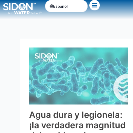
Ir
Español
al
contenido
Agua dura y legionela:
¡la verdadera magnitud