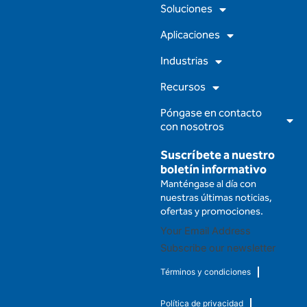
e
t
t
k
Soluciones
b
u
a
e
o
b
g
d
Aplicaciones
o
e
r
i
k
a
n
m
Industrias
Recursos
Póngase en contacto
con nosotros
Suscríbete a nuestro
boletín informativo
Manténgase al día con
nuestras últimas noticias,
ofertas y promociones.
Subscribe our newsletter
Términos y condiciones
Política de privacidad