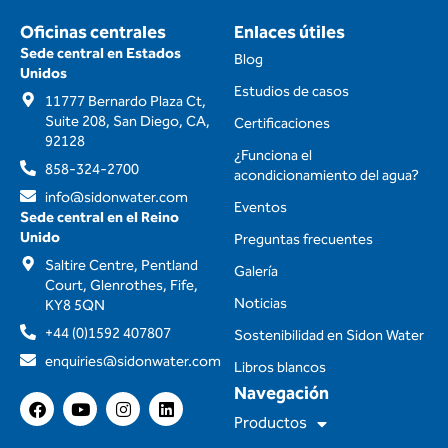
Oficinas centrales
Enlaces útiles
Sede central en Estados
Blog
Unidos
Estudios de casos
11777 Bernardo Plaza Ct,
Suite 208, San Diego, CA,
Certificaciones
92128
¿Funciona el
858-324-2700
acondicionamiento del agua?
info@sidonwater.com
Eventos
Sede central en el Reino
Unido
Preguntas frecuentes
Saltire Centre, Pentland
Galería
Court, Glenrothes, Fife,
Noticias
KY8 5QN
+44 (0)1592 407807
Sostenibilidad en Sidon Water
enquiries@sidonwater.com
Libros blancos
Navegación
F
Y
I
L
a
o
n
i
Productos
c
u
s
n