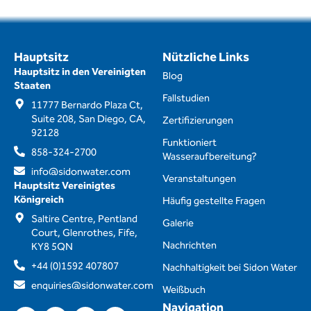
Hauptsitz
Nützliche Links
Hauptsitz in den Vereinigten
Blog
Staaten
Fallstudien
11777 Bernardo Plaza Ct,
Suite 208, San Diego, CA,
Zertifizierungen
92128
Funktioniert
858-324-2700
Wasseraufbereitung?
info@sidonwater.com
Veranstaltungen
Hauptsitz Vereinigtes
Königreich
Häufig gestellte Fragen
Saltire Centre, Pentland
Galerie
Court, Glenrothes, Fife,
Nachrichten
KY8 5QN
+44 (0)1592 407807
Nachhaltigkeit bei Sidon Water
enquiries@sidonwater.com
Weißbuch
Navigation