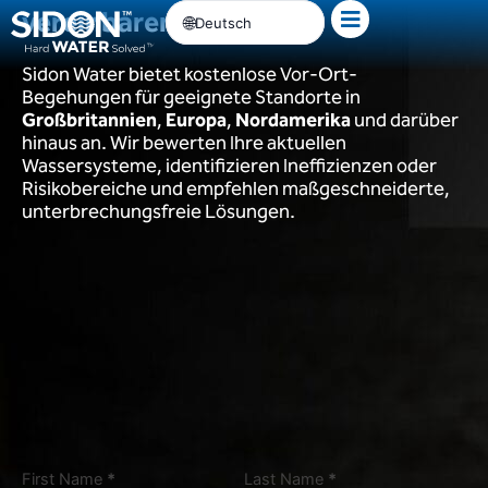
vereinbaren
Zum
Deutsch
Inhalt
springen
Sidon Water bietet kostenlose Vor-Ort-
Begehungen für geeignete Standorte in
Großbritannien
,
Europa
,
Nordamerika
und darüber
hinaus an. Wir bewerten Ihre aktuellen
Wassersysteme, identifizieren Ineffizienzen oder
Risikobereiche und empfehlen maßgeschneiderte,
unterbrechungsfreie Lösungen.
First Name
*
Last Name
*