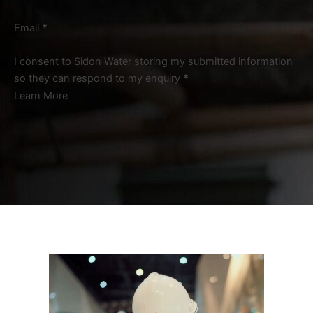
Email
*
I consent to Sidon Water storing my submitted information
so they can respond to my enquiry
*
Learn More