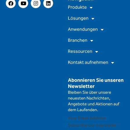
F
Y
I
L
a
o
n
i
Produkte
c
u
s
n
e
t
t
k
Lösungen
b
u
a
e
o
b
g
d
Anwendungen
o
e
r
i
k
a
n
m
Branchen
Ressourcen
Kontakt aufnehmen
Abonnieren Sie unseren
Newsletter
Bleiben Sie über unsere
neuesten Nachrichten,
Angebote und Aktionen auf
dem Laufenden.
Subscribe our newsletter