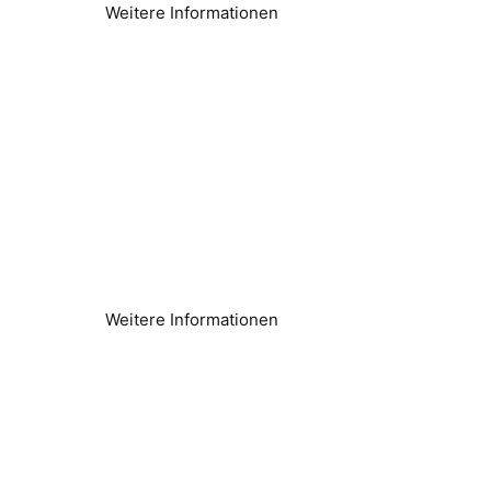
Weitere Informationen
Kalkablagerungen entfernen
Wassersysteme und -ausrüstung schützen
Weitere Informationen