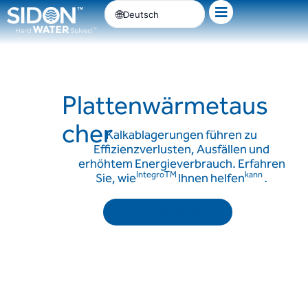
Zum
Deutsch
Inhalt
springen
Plattenwärmetaus
cher
Kalkablagerungen führen zu
Effizienzverlusten, Ausfällen und
erhöhtem Energieverbrauch. Erfahren
IntegroTM
kann
Sie, wie
Ihnen helfen
.
Termin vereinbaren