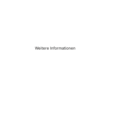
Eisproduktion
Weitere Informationen
Wohnungen &
Eigentumswohnunge