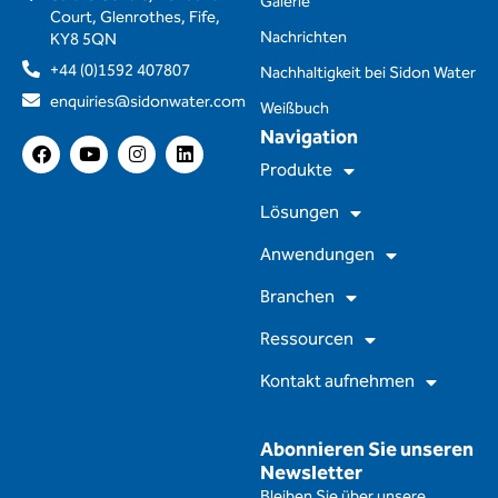
Galerie
Court, Glenrothes, Fife,
Nachrichten
KY8 5QN
+44 (0)1592 407807
Nachhaltigkeit bei Sidon Water
enquiries@sidonwater.com
Weißbuch
Navigation
F
Y
I
L
a
o
n
i
Produkte
c
u
s
n
e
t
t
k
Lösungen
b
u
a
e
o
b
g
d
Anwendungen
o
e
r
i
k
a
n
m
Branchen
Ressourcen
Kontakt aufnehmen
Abonnieren Sie unseren
Newsletter
Bleiben Sie über unsere