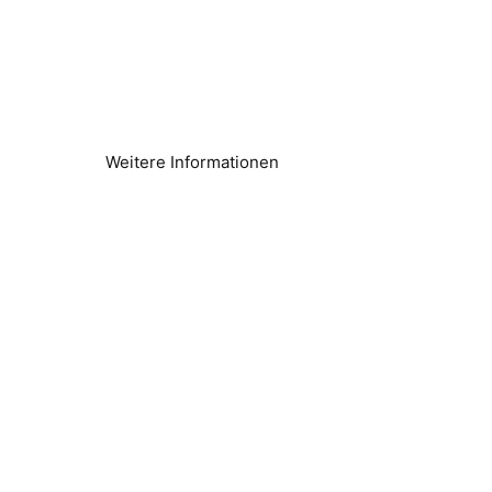
Energieeinsparung und
Nachhaltigkeit
Geringerer Energieverbrauch
Weitere Informationen
Legionellenbekämpfung
Nahtlose Sekundärsteuerung