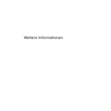
Bohrloch- und
Brunnenwasser
Probleme mit hartem Wasser gelöst
Weitere Informationen
Wärmepumpen
Verbesserte Effizienz