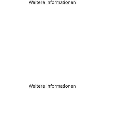
Weitere Informationen
Effizienz der Umkehrosmose
Energieverbrauch senken und Effizienz steigern
Weitere Informationen