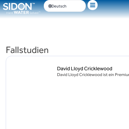
Zum
Deutsch
Inhalt
springen
Fallstudien
David Lloyd Cricklewood
David Lloyd Cricklewood ist ein Premiu