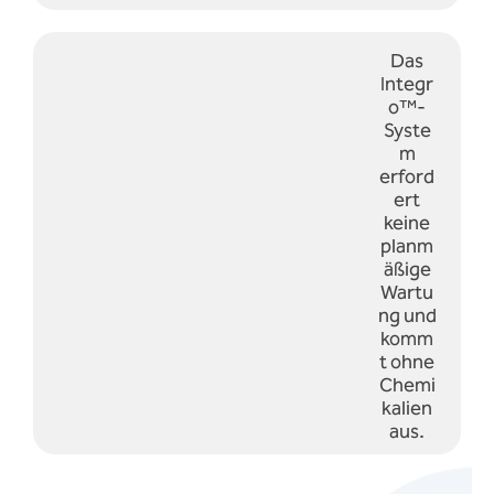
Das
Integr
o™-
Syste
m
erford
ert
keine
planm
äßige
Wartu
ng und
komm
t ohne
Chemi
kalien
aus.