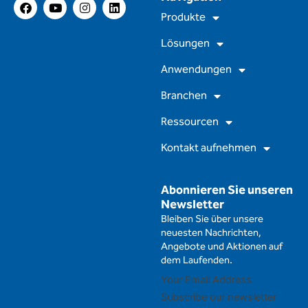
F
Y
I
L
a
o
n
i
Produkte
c
u
s
n
e
t
t
k
Lösungen
b
u
a
e
o
b
g
d
Anwendungen
o
e
r
i
k
a
n
m
Branchen
Ressourcen
Kontakt aufnehmen
Abonnieren Sie unseren
Newsletter
Bleiben Sie über unsere
neuesten Nachrichten,
Angebote und Aktionen auf
dem Laufenden.
Subscribe our newsletter