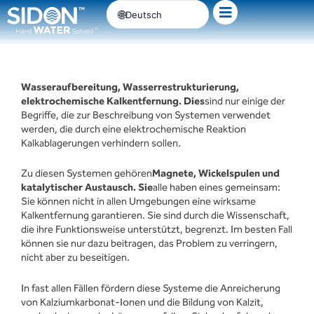
Zum
Deutsch
Inhalt
springen
Wasseraufbereitung, Wasserrestrukturierung,
elektrochemische Kalkentfernung. Dies
sind nur einige der
Begriffe, die zur Beschreibung von Systemen verwendet
werden, die durch eine elektrochemische Reaktion
Kalkablagerungen verhindern sollen.
Zu diesen Systemen gehören
Magnete, Wickelspulen und
katalytischer Austausch. Sie
alle haben eines gemeinsam:
Sie können nicht in allen Umgebungen eine wirksame
Kalkentfernung garantieren. Sie sind durch die Wissenschaft,
die ihre Funktionsweise unterstützt, begrenzt. Im besten Fall
können sie nur dazu beitragen, das Problem zu verringern,
nicht aber zu beseitigen.
In fast allen Fällen fördern diese Systeme die Anreicherung
von Kalziumkarbonat-Ionen und die Bildung von Kalzit,