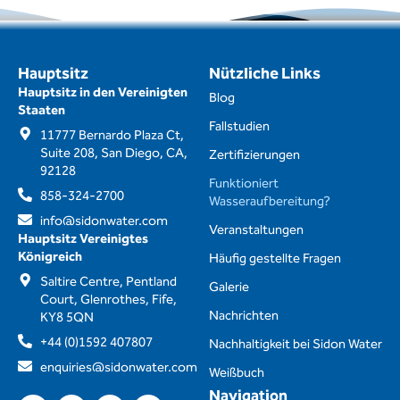
Hauptsitz
Nützliche Links
Hauptsitz in den Vereinigten
Blog
Staaten
Fallstudien
11777 Bernardo Plaza Ct,
Suite 208, San Diego, CA,
Zertifizierungen
92128
Funktioniert
858-324-2700
Wasseraufbereitung?
info@sidonwater.com
Veranstaltungen
Hauptsitz Vereinigtes
Königreich
Häufig gestellte Fragen
Saltire Centre, Pentland
Galerie
Court, Glenrothes, Fife,
Nachrichten
KY8 5QN
+44 (0)1592 407807
Nachhaltigkeit bei Sidon Water
enquiries@sidonwater.com
Weißbuch
Navigation