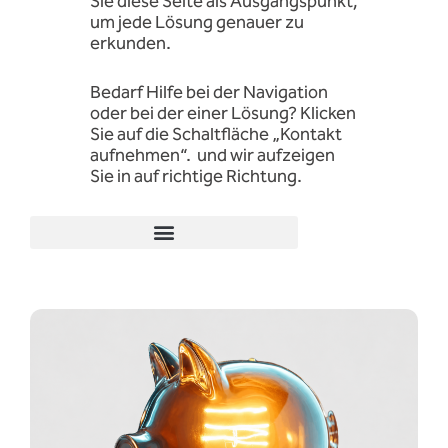
Sie diese Seite als Ausgangspunkt,
um jede Lösung genauer zu
erkunden.
Bedarf
Hilfe
bei der Navigation
oder
bei der
einer
Lösung? Klicken
Sie auf die Schaltfläche „Kontakt
aufnehmen“.
und
wir
aufzeigen
Sie
in
auf
richtige
Richtung.
Energieeinsparung und Nachhaltigkeit
Bohrloch- und Brunnenwasseraufbereitung
Entfernung und Vorbeugung von Kalkablagerungen