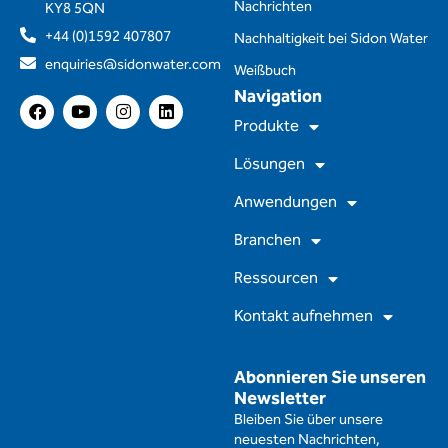
Nachrichten
KY8 5QN
+44 (0)1592 407807
Nachhaltigkeit bei Sidon Water
enquiries@sidonwater.com
Weißbuch
Navigation
F
Y
I
L
a
o
n
i
Produkte
c
u
s
n
e
t
t
k
Lösungen
b
u
a
e
o
b
g
d
Anwendungen
o
e
r
i
k
a
n
m
Branchen
Ressourcen
Kontakt aufnehmen
Abonnieren Sie unseren
Newsletter
Bleiben Sie über unsere
neuesten Nachrichten,