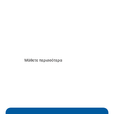
Απομάκρυνση των
αποθέσεων αλάτων
Προστασία συστημάτων και εξοπλισμού
ύδρευσης
Μάθετε περισσότερα