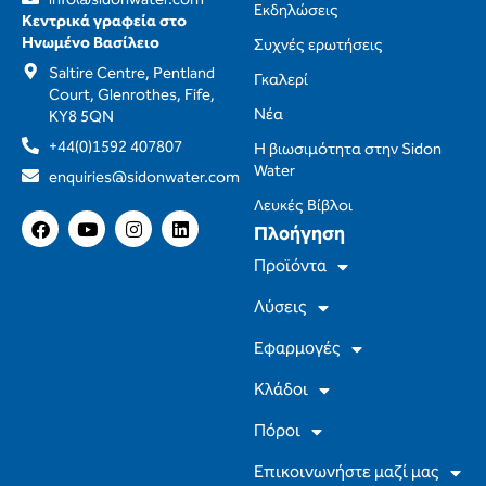
Εκδηλώσεις
Κεντρικά γραφεία στο
Ηνωμένο Βασίλειο
Συχνές ερωτήσεις
Saltire Centre, Pentland
Γκαλερί
Court, Glenrothes, Fife,
Νέα
KY8 5QN
+44(0)1592 407807
Η βιωσιμότητα στην Sidon
Water
enquiries@sidonwater.com
Λευκές Βίβλοι
F
Y
I
L
Πλοήγηση
a
o
n
i
c
u
s
n
Προϊόντα
e
T
t
k
b
u
a
e
Λύσεις
o
b
g
d
o
e
r
I
Εφαρμογές
k
a
n
m
Κλάδοι
Πόροι
Επικοινωνήστε μαζί μας