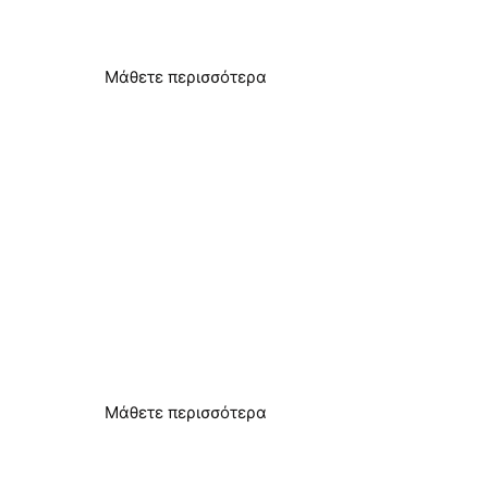
Μειωμένη κατανάλωση ενέργειας
Μάθετε περισσότερα
Έλεγχος της λεγιονέλλας
Απρόσκοπτος δευτερεύων έλεγχος
Μάθετε περισσότερα