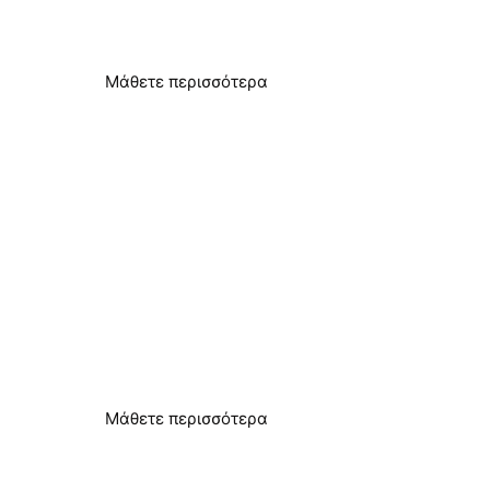
Λύσεις για τα προβλήματα του σκληρού νερού
Μάθετε περισσότερα
Αντλίες θερμότητας
Βελτιωμένη αποδοτικότητα
Μάθετε περισσότερα