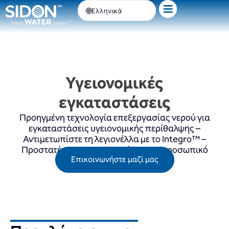
Μετάβαση
Ελληνικά
στο
περιεχόμενο
Υγειονομικές
εγκαταστάσεις
Προηγμένη τεχνολογία επεξεργασίας νερού για
εγκαταστάσεις υγειονομικής περίθαλψης –
Αντιμετωπίστε τη λεγιονέλλα με το Integro™ –
Προστατέψτε τους ασθενείς και το προσωπικό
Επικοινωνήστε μαζί μας