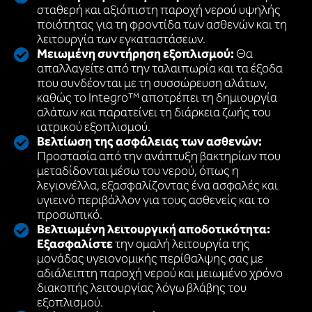
σταθερή και αξιόπιστη παροχή νερού υψηλής
ποιότητας για τη φροντίδα των ασθενών και τη
λειτουργία των εγκαταστάσεων.
Μειωμένη συντήρηση εξοπλισμού:
Θα
απαλλαγείτε από την ταλαιπωρία και τα έξοδα
που συνδέονται με τη συσσώρευση αλάτων,
καθώς το Integro™ αποτρέπει τη δημιουργία
αλάτων και παρατείνει τη διάρκεια ζωής του
ιατρικού εξοπλισμού.
Βελτίωση της ασφάλειας των ασθενών:
Προστασία από την ανάπτυξη βακτηρίων που
μεταδίδονται μέσω του νερού, όπως η
λεγιονέλλα, εξασφαλίζοντας ένα ασφαλές και
υγιεινό περιβάλλον για τους ασθενείς και το
προσωπικό.
Βελτιωμένη λειτουργική αποδοτικότητα:
Εξασφαλίστε
την ομαλή λειτουργία της
μονάδας υγειονομικής περίθαλψης σας με
αδιάλειπτη παροχή νερού και μειωμένο χρόνο
διακοπής λειτουργίας λόγω βλάβης του
εξοπλισμού.