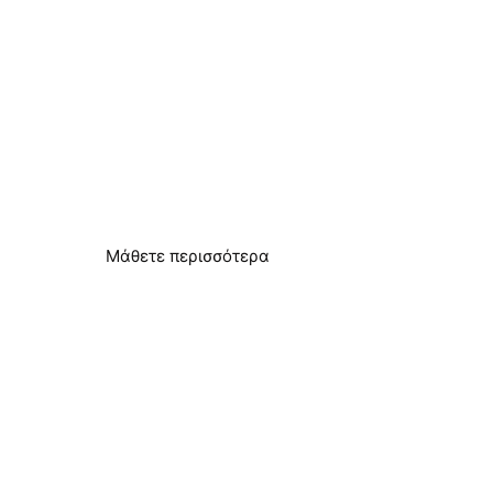
Απόδοση αντίστροφης
όσμωσης
Μείωση της κατανάλωσης ενέργειας και
βελτίωση της απόδοσης
Μάθετε περισσότερα
Νερό από γεωτρήσεις και
πηγάδια