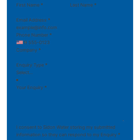
First Name
*
Last Name
*
Email Address
*
Phone Number
*
Company
*
Enquiry Type
*
Your Enquiry
*
I consent to Sidon Water storing my submitted
information so they can respond to my Enquiry
*