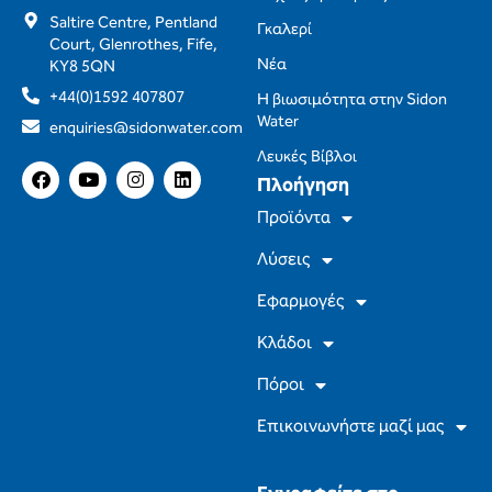
Saltire Centre, Pentland
Γκαλερί
Court, Glenrothes, Fife,
Νέα
KY8 5QN
+44(0)1592 407807
Η βιωσιμότητα στην Sidon
Water
enquiries@sidonwater.com
Λευκές Βίβλοι
F
Y
I
L
Πλοήγηση
a
o
n
i
c
u
s
n
Προϊόντα
e
T
t
k
b
u
a
e
Λύσεις
o
b
g
d
o
e
r
I
Εφαρμογές
k
a
n
m
Κλάδοι
Πόροι
Επικοινωνήστε μαζί μας