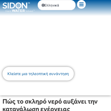
Μετάβαση
Ελληνικά
στο
περιεχόμενο
Λύση εξοικονόμησης
ενέργειας
Η συσσώρευση αλάτων οδηγεί σε σημαντική
αύξηση της κατανάλωσης ενέργειας.
Κλείστε μια τηλεοπτική συνάντηση
Πώς το σκληρό νερό αυξάνει την
κατανάλωση ενέργειας