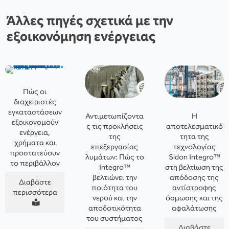
Άλλες πηγές σχετικά με την
εξοικονόμηση ενέργειας
Πώς οι
διαχειριστές
εγκαταστάσεων
Αντιμετωπίζοντα
Η
εξοικονομούν
ς τις προκλήσεις
αποτελεσματικό
ενέργεια,
της
τητα της
χρήματα και
επεξεργασίας
τεχνολογίας
προστατεύουν
λυμάτων: Πώς το
Sidon Integro™
το περιβάλλον
Integro™
στη βελτίωση της
βελτιώνει την
απόδοσης της
Διαβάστε
ποιότητα του
αντίστροφης
περισσότερα
νερού και την
όσμωσης και της
αποδοτικότητα
αφαλάτωσης
του συστήματος
Διαβάστε