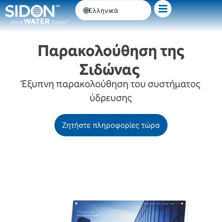
Μετάβαση
Ελληνικά
στο
περιεχόμενο
Παρακολούθηση της
Σιδώνας
Έξυπνη παρακολούθηση του συστήματος
ύδρευσης
Ζητήστε πληροφορίες τώρα