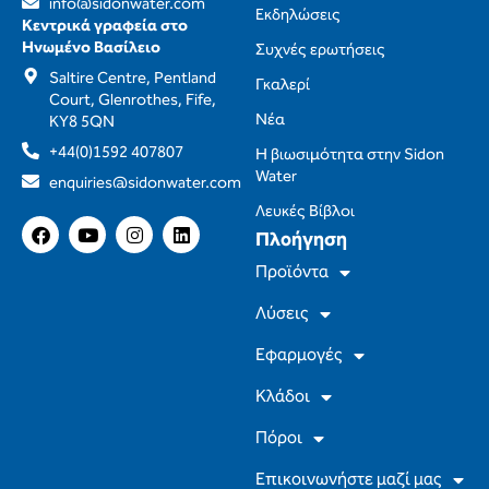
info@sidonwater.com
Εκδηλώσεις
Κεντρικά γραφεία στο
Ηνωμένο Βασίλειο
Συχνές ερωτήσεις
Saltire Centre, Pentland
Γκαλερί
Court, Glenrothes, Fife,
Νέα
KY8 5QN
+44(0)1592 407807
Η βιωσιμότητα στην Sidon
Water
enquiries@sidonwater.com
Λευκές Βίβλοι
F
Y
I
L
Πλοήγηση
a
o
n
i
c
u
s
n
Προϊόντα
e
T
t
k
b
u
a
e
Λύσεις
o
b
g
d
o
e
r
I
Εφαρμογές
k
a
n
m
Κλάδοι
Πόροι
Επικοινωνήστε μαζί μας