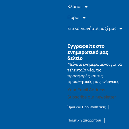
m
Κλάδοι
Πόροι
Επικοινωνήστε μαζί μας
Εγγραφείτε στο
ενημερωτικό μας
δελτίο
Μείνετε ενημερωμένοι για τα
τελευταία νέα, τις
προσφορές και τις
προωθητικές μας ενέργειες.
Subscribe our newsletter
Όροι και Προϋποθέσεις
Πολιτική απορρήτου