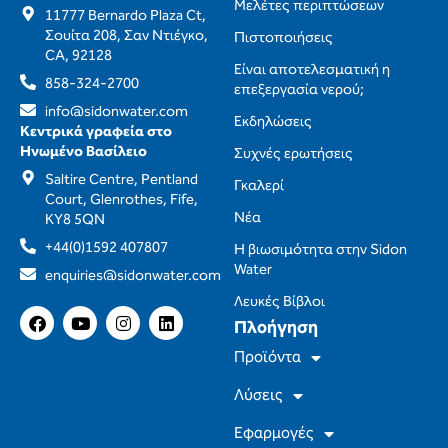
Μελέτες περιπτώσεων
11777 Bernardo Plaza Ct,
Σουίτα 208, Σαν Ντιέγκο,
Πιστοποιήσεις
CA, 92128
Είναι αποτελεσματική η
858-324-2700
επεξεργασία νερού;
info@sidonwater.com
Εκδηλώσεις
Κεντρικά γραφεία στο
Ηνωμένο Βασίλειο
Συχνές ερωτήσεις
Saltire Centre, Pentland
Γκαλερί
Court, Glenrothes, Fife,
Νέα
KY8 5QN
+44(0)1592 407807
Η βιωσιμότητα στην Sidon
Water
enquiries@sidonwater.com
Λευκές Βίβλοι
F
Y
I
L
Πλοήγηση
a
o
n
i
c
u
s
n
Προϊόντα
e
T
t
k
b
u
a
e
Λύσεις
o
b
g
d
o
e
r
I
Εφαρμογές
k
a
n