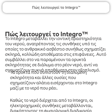
Πώς λειτουργεί το Integro™
Πώς λειτουργεί το Integro™
Το Integro μεταβάλλει την ιοντική δραστηριότητα
του νερού, ανατρέποντας τις συνθήκες υπό τις
οποίες το ανθρακικό ασβέστιο συνήθως σχηματίζει
σκληρά, κολλώδη αποθέματα στις επιφάνειες. Αυτό
συμβάλλει στο να παραμένουν τα ορυκτά
σκληρότητας σε διάλυμα στο ρέον νερό, αντί να
σχηματίζουν πυκνά αποθέματα στον εξοπλισμό.
Τα ορυκτά που συνιστούν τη διαλυμένη
σκληρότητα και άλλες ουσίες που
σχηματίζουν αλάτια εισέρχονται στο Integro
μαζί με το νερό που ρέει.
Καθώς το νερό διέρχεται από το Integro, οι
ηλεκτροχημικές συνθήκες μεταβάλλονται,
διακόπτοντας τη φυσιολογική διαδικασία