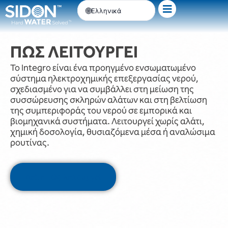
Μετάβαση
Ελληνικά
στο
περιεχόμενο
ΠΩΣ ΛΕΙΤΟΥΡΓΕΙ
Το Integro είναι ένα προηγμένο ενσωματωμένο
σύστημα ηλεκτροχημικής επεξεργασίας νερού,
σχεδιασμένο για να συμβάλλει στη μείωση της
συσσώρευσης σκληρών αλάτων και στη βελτίωση
της συμπεριφοράς του νερού σε εμπορικά και
βιομηχανικά συστήματα. Λειτουργεί χωρίς αλάτι,
χημική δοσολογία, θυσιαζόμενα μέσα ή αναλώσιμα
ρουτίνας.
Δείτε πώς λειτουργεί