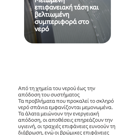
Μειωμένη
διεισδύει ευκολότερα στις
επιφανειακή τάση και
πιο αποτελεσματικά, να
βελτιωμένη
βοηθά το νερό να απλώνεται
μεγαλύτερη υγρασία». Αυτό
συμπεριφορά στο
δημιουργώντας «νερό με
νερό
επιφανειακή τάση και
του νερού, μειώνοντας την
υδρογόνου μεταξύ των μορίων
μειώσει την ένταση των δεσμών
Το Integro μπορεί επίσης να
Από τη χημεία του νερού έως την
απόδοση του συστήματος
Τα προβλήματα που προκαλεί το σκληρό
νερό σπάνια εμφανίζονται μεμονωμένα.
Τα άλατα μειώνουν την ενεργειακή
απόδοση, οι αποθέσεις επηρεάζουν την
υγιεινή, οι τραχιές επιφάνειες ευνοούν τη
διάβρωση, ενώ οι βρώμικες επιφάνειες