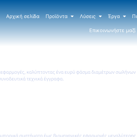
Αρχική σελίδα
Προϊόντα
Λύσεις
Έργα
Π
Επικοινωνήστε μαζί
κές εφαρμογές, καλύπτοντας ένα ευρύ φάσμα διαμέτρων σωλήνων 
συνοδευτικά τεχνικά έγγραφα.
εμπορικά συστήματα έως βιομηχανικές εφαρμογές μεγαλύτερης