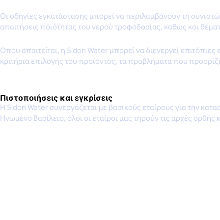
Οι οδηγίες εγκατάστασης μπορεί να περιλαμβάνουν τη συνιστώμ
απαιτήσεις ποιότητας του νερού τροφοδοσίας, καθώς και θέμα
Όπου απαιτείται, η Sidon Water μπορεί να διενεργεί επιτόπιε
κριτήρια επιλογής του προϊόντος, τα προβλήματα που προορίζετ
Πιστοποιήσεις και εγκρίσεις
Η Sidon Water συνεργάζεται με βασικούς εταίρους για την κατα
Ηνωμένο Βασίλειο, όλοι οι εταίροι μας τηρούν τις αρχές ορθής 