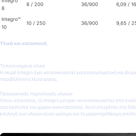
Integro™
8 / 200
36/900
6,09 / 1
8
Integro™
10 / 250
36/900
9,65 / 
10
Υλικά και κατασκευή
Τυποποιημένα υλικά
Η σειρά Integro έχει κατασκευαστεί για επαγγελματική και βι
περιβάλλοντα λειτουργίας.
Προαιρετικές παραλλαγές υλικών
Όπου απαιτείται, το Integro μπορεί να κατασκευαστεί από εναλ
στα πρότυπα του χώρου εγκατάστασης. Αυτό επιτρέπει στη Sido
επιλογή των υλικών είναι κρίσιμη για τη μακροπρόθεσμη απόδ