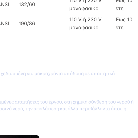
110 V ή 230 V
Έως 10
ANSI
132/60
μονοφασικό
έτη
110 V ή 230 V
Έως 10
ANSI
190/86
μονοφασικό
έτη
 σχεδιασμένη για μακροχρόνια απόδοση σε απαιτητικά
ιμένες απαιτήσεις του έργου, στη χημική σύνθεση του νερού ή
σσινό νερό, την αφαλάτωση και άλλα περιβάλλοντα όπου η