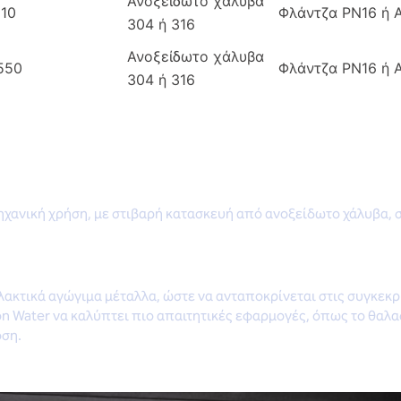
Ανοξείδωτο χάλυβα
610
Φλάντζα PN16 ή 
304 ή 316
Ανοξείδωτο χάλυβα
2550
Φλάντζα PN16 ή 
304 ή 316
ομηχανική χρήση, με στιβαρή κατασκευή από ανοξείδωτο χάλυβα,
λακτικά αγώγιμα μέταλλα, ώστε να ανταποκρίνεται στις συγκεκρ
n Water να καλύπτει πιο απαιτητικές εφαρμογές, όπως το θαλα
οση.