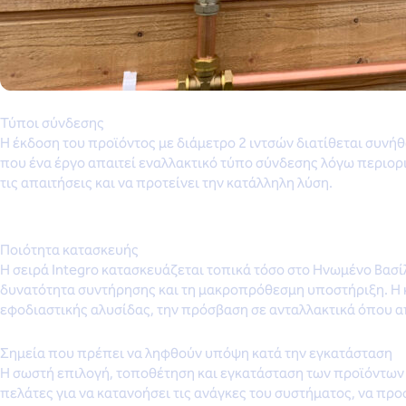
Τύποι σύνδεσης
Η έκδοση του προϊόντος με διάμετρο 2 ιντσών διατίθεται συνή
που ένα έργο απαιτεί εναλλακτικό τύπο σύνδεσης λόγω περιορ
τις απαιτήσεις και να προτείνει την κατάλληλη λύση.
Ποιότητα κατασκευής
Η σειρά Integro κατασκευάζεται τοπικά τόσο στο Ηνωμένο Βασίλ
δυνατότητα συντήρησης και τη μακροπρόθεσμη υποστήριξη. Η 
εφοδιαστικής αλυσίδας, την πρόσβαση σε ανταλλακτικά όπου απα
Σημεία που πρέπει να ληφθούν υπόψη κατά την εγκατάσταση
Η σωστή επιλογή, τοποθέτηση και εγκατάσταση των προϊόντων ε
πελάτες για να κατανοήσει τις ανάγκες του συστήματος, να προ