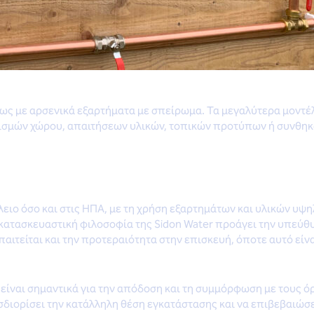
θως με αρσενικά εξαρτήματα με σπείρωμα. Τα μεγαλύτερα μοντέλ
ισμών χώρου, απαιτήσεων υλικών, τοπικών προτύπων ή συνθηκών
ειο όσο και στις ΗΠΑ
,
με τη χρήση εξαρτημάτων και υλικών υψη
κατασκευαστική φιλοσοφία της Sidon Water προάγει την υπεύθ
ιτείται και την προτεραιότητα στην επισκευή, όποτε αυτό είνα
ίναι σημαντικά για την απόδοση και τη συμμόρφωση με τους όρ
σδιορίσει την κατάλληλη θέση εγκατάστασης και να επιβεβαιώσε