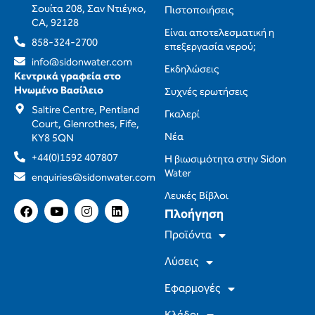
Σουίτα 208, Σαν Ντιέγκο,
Πιστοποιήσεις
CA, 92128
Είναι αποτελεσματική η
858-324-2700
επεξεργασία νερού;
info@sidonwater.com
Εκδηλώσεις
Κεντρικά γραφεία στο
Ηνωμένο Βασίλειο
Συχνές ερωτήσεις
Saltire Centre, Pentland
Γκαλερί
Court, Glenrothes, Fife,
Νέα
KY8 5QN
+44(0)1592 407807
Η βιωσιμότητα στην Sidon
Water
enquiries@sidonwater.com
Λευκές Βίβλοι
F
Y
I
L
Πλοήγηση
a
o
n
i
c
u
s
n
Προϊόντα
e
T
t
k
b
u
a
e
Λύσεις
o
b
g
d
o
e
r
I
Εφαρμογές
k
a
n
m