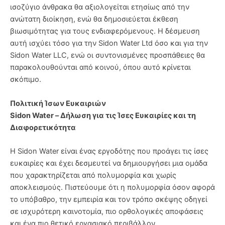
ισοζύγιο άνθρακα θα αξιολογείται ετησίως από την
ανώτατη διοίκηση, ενώ θα δημοσιεύεται έκθεση
βιωσιμότητας για τους ενδιαφερόμενους. Η δέσμευση
αυτή ισχύει τόσο για την Sidon Water Ltd όσο και για την
Sidon Water LLC, ενώ οι συντονισμένες προσπάθειες θα
παρακολουθούνται από κοινού, όπου αυτό κρίνεται
σκόπιμο.
Πολιτική Ίσων Ευκαιριών
Sidon Water – Δήλωση για τις Ίσες Ευκαιρίες και τη
Διαφορετικότητα
Η Sidon Water είναι ένας εργοδότης που προάγει τις ίσες
ευκαιρίες και έχει δεσμευτεί να δημιουργήσει μια ομάδα
που χαρακτηρίζεται από πολυμορφία και χωρίς
αποκλεισμούς. Πιστεύουμε ότι η πολυμορφία όσον αφορά
το υπόβαθρο, την εμπειρία και τον τρόπο σκέψης οδηγεί
σε ισχυρότερη καινοτομία, πιο ορθολογικές αποφάσεις
και ένα πιο θετικό εργασιακό περιβάλλον.