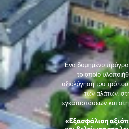
Ένα δομημένο πρόγραμ
το οποίο υλοποιήθ
αξιολόγηση του τρόπου 
των αλάτων, στ
εγκαταστάσεων και στη
«Εξασφάλιση αξιόπ