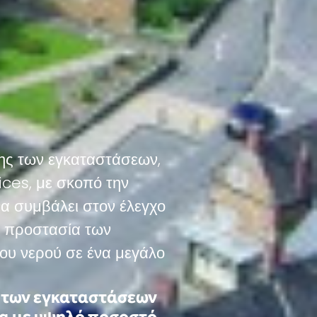
ης των εγκαταστάσεων,
ices, με σκοπό την
να συμβάλει στον έλεγχο
ν προστασία των
ου νερού σε ένα μεγάλο
 των εγκαταστάσεων