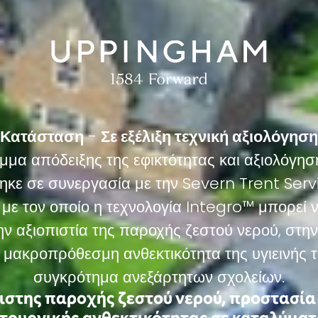
Κατάσταση
-
Σε εξέλιξη τεχνική αξιολόγηση
μα απόδειξης της εφικτότητας και αξιολόγησ
ηκε σε συνεργασία με την Severn Trent Serv
με τον οποίο η τεχνολογία Integro™ μπορεί 
ην αξιοπιστία της παροχής ζεστού νερού, στη
 μακροπρόθεσμη ανθεκτικότητα της υγιεινής τ
συγκρότημα ανεξάρτητων σχολείων.
ιστης παροχής ζεστού νερού, προστασία