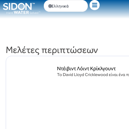
Μετάβαση
Ελληνικά
στο
περιεχόμενο
Μελέτες περιπτώσεων
Ντέιβιντ Λόιντ Κρίκλγουντ
Το David Lloyd Cricklewood είναι ένα