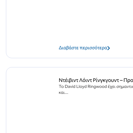
Διαβάστε περισσότερα
Ντέιβιντ Λόιντ Ρίνγκγουντ – Π
Το David Lloyd Ringwood έχει σημαντι
και...