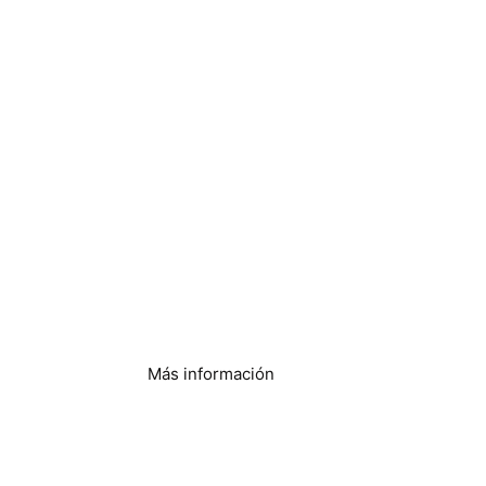
Elaboración de
cerveza y destilación
Más información