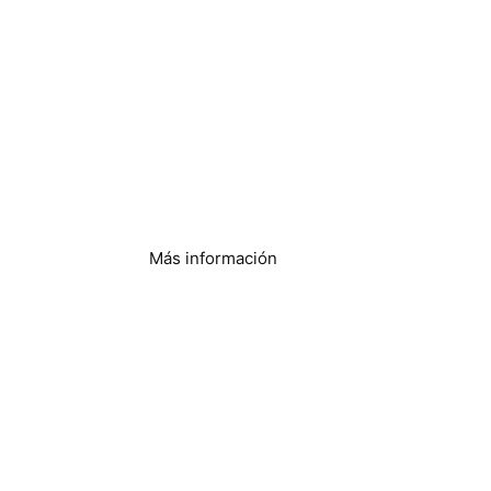
Hoteles y complejos
turísticos
Más información
Servicios de