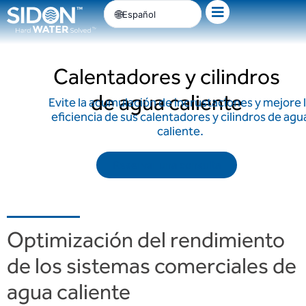
Ir
Español
al
contenido
Calentadores y cilindros
de agua caliente
Evite la acumulación de incrustaciones y mejore 
eficiencia de sus calentadores y cilindros de agu
caliente.
Reservar una consulta
Optimización del rendimiento
de los sistemas comerciales de
agua caliente