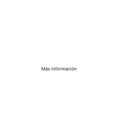
Instalaciones
sanitarias
Más información
Procesamiento y