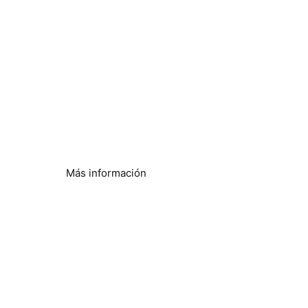
Control de Legionella
Control secundario sin fisuras
Más información
Eficiencia de la ósmosis
inversa