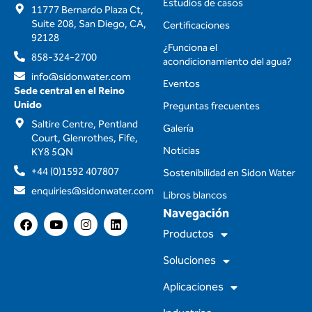
Estudios de casos
11777 Bernardo Plaza Ct,
Suite 208, San Diego, CA,
Certificaciones
92128
¿Funciona el
858-324-2700
acondicionamiento del agua?
info@sidonwater.com
Eventos
Sede central en el Reino
Unido
Preguntas frecuentes
Saltire Centre, Pentland
Galería
Court, Glenrothes, Fife,
Noticias
KY8 5QN
+44 (0)1592 407807
Sostenibilidad en Sidon Water
enquiries@sidonwater.com
Libros blancos
Navegación
F
Y
I
L
a
o
n
i
Productos
c
u
s
n
e
t
t
k
Soluciones
b
u
a
e
o
b
g
d
Aplicaciones
o
e
r
i
k
a
n