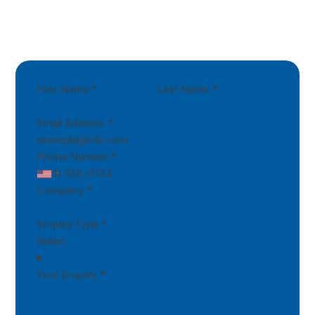
First Name
*
Last Name
*
Email Address
*
Phone Number
*
Company
*
Enquiry Type
*
Your Enquiry
*