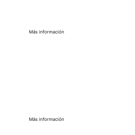
Reducir el consumo energético y mejorar la
eficiencia
Más información
Agua de pozos y
perforaciones
Problemas con el agua dura resueltos
Más información