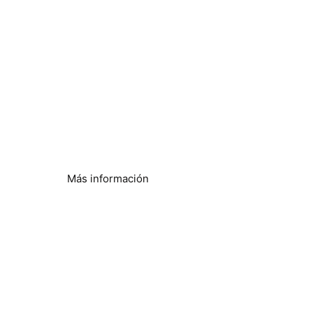
Bombas de calor
Eficiencia mejorada
Más información
Eliminar la acumulación de