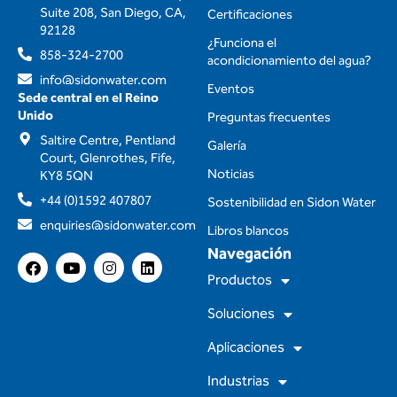
Suite 208, San Diego, CA,
Certificaciones
92128
¿Funciona el
858-324-2700
acondicionamiento del agua?
info@sidonwater.com
Eventos
Sede central en el Reino
Unido
Preguntas frecuentes
Saltire Centre, Pentland
Galería
Court, Glenrothes, Fife,
Noticias
KY8 5QN
+44 (0)1592 407807
Sostenibilidad en Sidon Water
enquiries@sidonwater.com
Libros blancos
Navegación
F
Y
I
L
a
o
n
i
Productos
c
u
s
n
e
t
t
k
Soluciones
b
u
a
e
o
b
g
d
Aplicaciones
o
e
r
i
k
a
n
m
Industrias