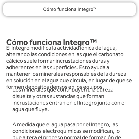
Cómo funciona Integro™
Cómo funciona Integro™
El Integro modifica la actividad iónica del agua,
alterando las condiciones en las que el carbonato
cálcico suele formar incrustaciones duras y
adherentes en las superficies. Esto ayuda a
mantener los minerales responsables de la dureza
en solución en el agua que circula, en lugar de que se
formen depósitos densos en los equipos.
Los minerales que contribuyen a la dureza
disuelta y otras sustancias que forman
incrustaciones entran en el Integro junto con el
agua que fluye.
A medida que el agua pasa por el Integro, las
condiciones electroquímicas se modifican, lo
que altera el proceso normal de formación de