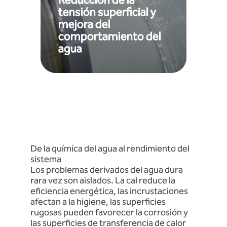
Reducción de la
más fácilmente en las
tensión superficial y
con mayor eficacia, penetre
mejora del
ayuda a que el agua se extienda
un «agua más húmeda». Esto
comportamiento del
tensión superficial y da lugar a
agua
de agua, lo que disminuye la
hidrógeno entre las moléculas
la intensidad de los enlaces de
Integro también puede reducir
De la química del agua al rendimiento del
sistema
Los problemas derivados del agua dura
rara vez son aislados. La cal reduce la
eficiencia energética, las incrustaciones
afectan a la higiene, las superficies
rugosas pueden favorecer la corrosión y
las superficies de transferencia de calor