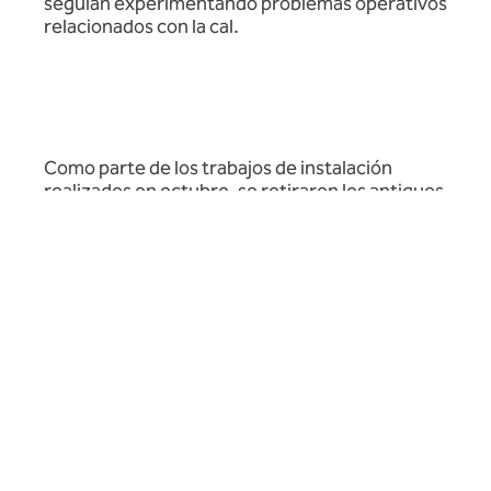
seguían experimentando problemas operativos
relacionados con la cal.
Como parte de los trabajos de instalación
realizados en octubre, se retiraron los antiguos
sistemas magnéticos y se instalaron en su lugar
las unidades Integro™, aprovechando las
posiciones de tratamiento existentes siempre
que fue posible. Esto permitió que el proyecto
aprovechara las ubicaciones ya establecidas de
las salas de instalaciones, los puntos de
aislamiento y el suministro eléctrico, al tiempo
que se modernizaban los edificios para adoptar
una estrategia de control de incrustaciones
más sólida a largo plazo.
Esta fue una parte importante del proyecto.