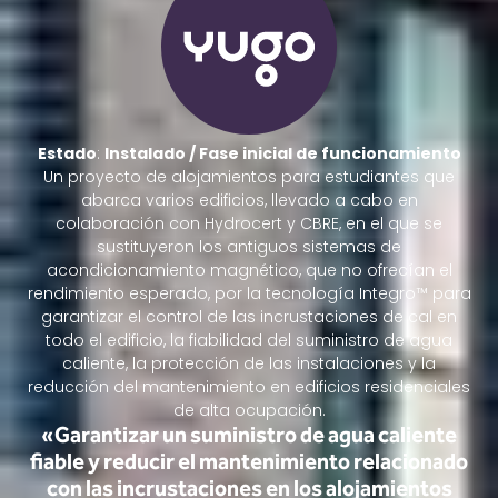
Estado
:
Instalado / Fase inicial de funcionamiento
Un proyecto de alojamientos para estudiantes que
abarca varios edificios, llevado a cabo en
colaboración con Hydrocert y CBRE, en el que se
sustituyeron los antiguos sistemas de
acondicionamiento magnético, que no ofrecían el
rendimiento esperado, por la tecnología Integro™ para
garantizar el control de las incrustaciones de cal en
todo el edificio, la fiabilidad del suministro de agua
caliente, la protección de las instalaciones y la
reducción del mantenimiento en edificios residenciales
de alta ocupación.
«Garantizar un suministro de agua caliente
fiable y reducir el mantenimiento relacionado
con las incrustaciones en los alojamientos