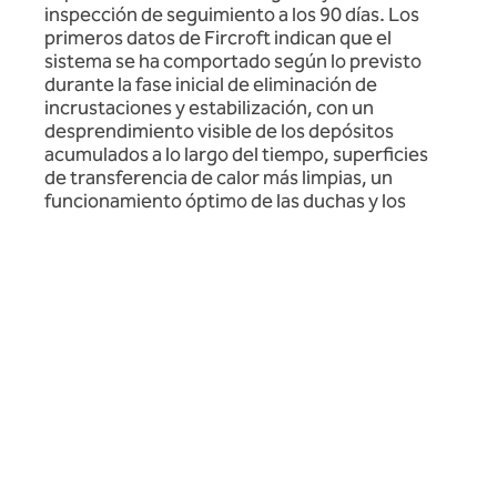
inspección de seguimiento a los 90 días. Los
primeros datos de Fircroft indican que el
sistema se ha comportado según lo previsto
durante la fase inicial de eliminación de
incrustaciones y estabilización, con un
desprendimiento visible de los depósitos
acumulados a lo largo del tiempo, superficies
de transferencia de calor más limpias, un
funcionamiento óptimo de las duchas y los
grifos, y sin indicios de formación de nuevas
incrustaciones cristalinas duras.
Resumen del proyecto
Cliente:
Uppingham School
Socio:
Severn Trent Services
Sector:
Educación / Complejo de un colegio
privado con internado