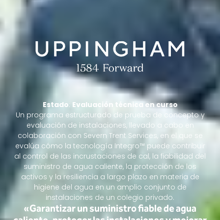
Estado
:
Evaluación técnica en curso
Un programa estructurado de prueba de concepto y
evaluación de instalaciones, llevado a cabo en
colaboración con Severn Trent Services, en el que se
evalúa cómo la tecnología Integro™ puede contribuir
al control de las incrustaciones de cal, la fiabilidad del
suministro de agua caliente, la protección de los
activos y la resiliencia a largo plazo en materia de
higiene del agua en un amplio conjunto de
instalaciones de un colegio privado.
«Garantizar un suministro fiable de agua