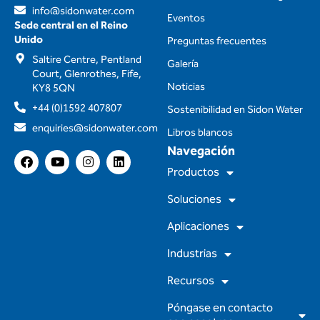
info@sidonwater.com
Eventos
Sede central en el Reino
Unido
Preguntas frecuentes
Saltire Centre, Pentland
Galería
Court, Glenrothes, Fife,
Noticias
KY8 5QN
+44 (0)1592 407807
Sostenibilidad en Sidon Water
enquiries@sidonwater.com
Libros blancos
Navegación
F
Y
I
L
a
o
n
i
Productos
c
u
s
n
e
t
t
k
Soluciones
b
u
a
e
o
b
g
d
Aplicaciones
o
e
r
i
k
a
n
m
Industrias
Recursos
Póngase en contacto