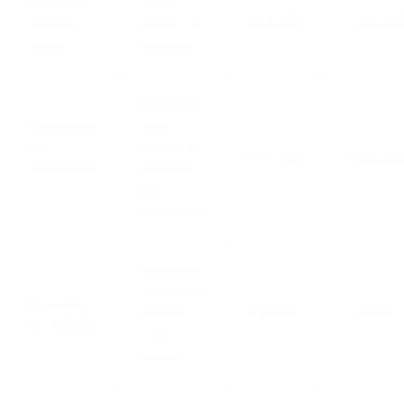
con los objetivos modernos de sostenibilidad mediante
la reducción del uso de productos químicos, el
consumo de energía y la producción de residuos:
Menor dependencia química
: al prevenir la
formación de incrustaciones de forma natural,
se reduce significativamente la necesidad de
utilizar antical y productos de limpieza
agresivos.
Ahorro energético
: reducir la presión necesaria
para el flujo de agua conduce a una disminución
de las emisiones de gases de efecto
invernadero, especialmente en operaciones
industriales a gran escala.
Minimización de residuos
: una mayor vida útil
de las membranas significa menos membranas
desechadas y revisiones menos frecuentes del
sistema, lo que contribuye a un proceso de
purificación del agua más sostenible.