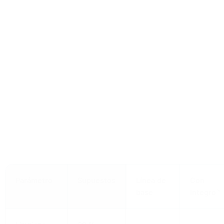
Más allá del OPEX, un menor número de
limpiezas/sustituciones reduce el tiempo de
inactividad y los residuos, lo que contribuye a los
objetivos medioambientales.
Sostenibilidad y beneficios
medioambientales
La tecnología Integro™ está diseñada para alinearse