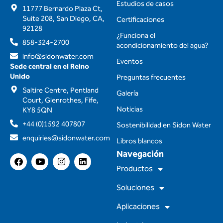
Estudios de casos
11777 Bernardo Plaza Ct,
Suite 208, San Diego, CA,
Certificaciones
92128
¿Funciona el
858-324-2700
acondicionamiento del agua?
info@sidonwater.com
Eventos
Sede central en el Reino
Unido
Preguntas frecuentes
Saltire Centre, Pentland
Galería
Court, Glenrothes, Fife,
Noticias
KY8 5QN
+44 (0)1592 407807
Sostenibilidad en Sidon Water
enquiries@sidonwater.com
Libros blancos
Navegación
F
Y
I
L
a
o
n
i
Productos
c
u
s
n
e
t
t
k
Soluciones
b
u
a
e
o
b
g
d
Aplicaciones
o
e
r
i
k
a
n