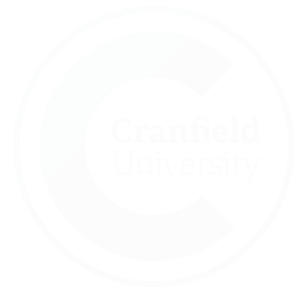
Este hito pone de relieve el potencial de
suministro hídrico sostenible a nivel mundial.
innovadoras destinadas a garantizar un
de dólares, que premia las soluciones
Scarcity Challenge, dotado con 119 millones
equipo cualificado en el XPRIZE Water
Sidon Water ha sido seleccionada como
de agua
desafío XPRIZE sobre la escasez
Una innovación reconocida: el
Ventajas principales para los
operadores
Ahorro energético
Sostenibilidad
Presiones de alimentación
Sin productos químicos,