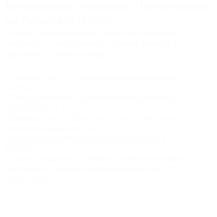
más bajas y reducción de
ecológico, menor huella
kWh/m³
de carbono.
Reducción de los
Mejora de la calidad
gastos operativos
del agua
Menos limpiezas y
Menor conductividad,
sustituciones de
menor riesgo de
membranas.
corrosión.
Reducción del uso de
Vida útil prolongada
antiescalantes
de la membrana
Menor dosificación de
Menos estrés, ciclos de
productos químicos,
servicio más largos.
reducción de costes y
residuos.