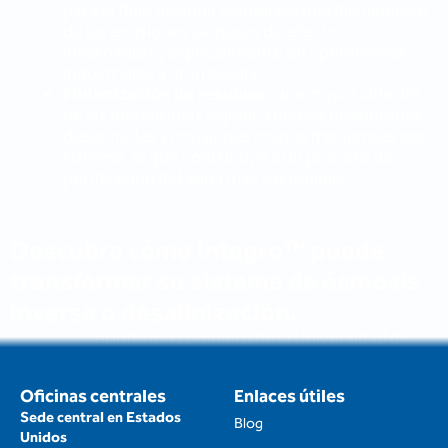
Sidon Water
con Integro™ de
Integro™ para
combate las
Sidon Water: una
mejorar la
incrustaciones
solución
eficiencia de la
biológicas en las
revolucionaria
ósmosis inversa y
membranas de
para los retos del
la desalinización
ósmosis inversa y
sector
17 de abril de
los medios de
16 de abril de
2025
filtración
2025
16 de abril de
Leer más
2025
Leer más
Leer más
Oficinas centrales
Enlaces útiles
Sede central en Estados
Blog
Unidos