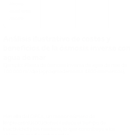
Descubra cómo Integro™ puede
transformar su sistema de ósmosis
inversa o desalinización.
Descargar
el informe completo de la Universidad de
Cranfield
First Name
*
Last Name
*
Company
Phone
Email
*
Enquiry Notes
Submit
Reset
Google Map
Reset