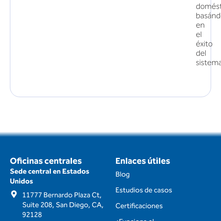
domést
basánd
en
el
éxito
del
sistema
Oficinas centrales
Enlaces útiles
Sede central en Estados
Blog
Unidos
Estudios de casos
11777 Bernardo Plaza Ct,
Suite 208, San Diego, CA,
Certificaciones
92128