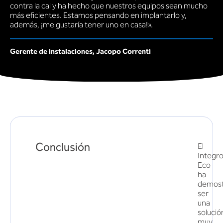
contra la cal y ha hecho que nuestros equipos sean mucho
más eficientes. Estamos pensando en implantarlo y,
además, ¡me gustaría tener uno en casa!».
Gerente de instalaciones, Jacopo Correnti
Conclusión
El
Integr
Eco
ha
demos
ser
una
solució
muy