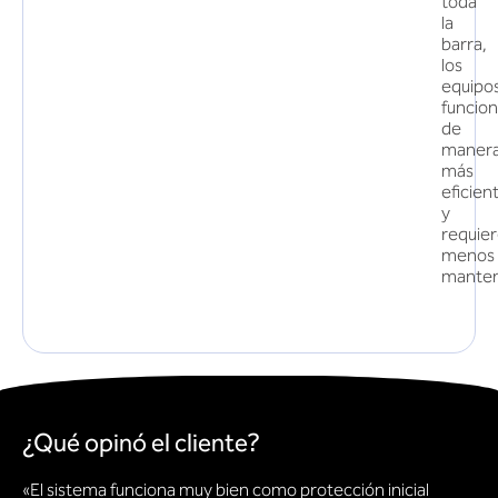
toda
la
barra,
los
equipo
funcio
de
maner
más
eficien
y
requie
menos
manten
¿Qué opinó el cliente?
«El sistema funciona muy bien como protección inicial