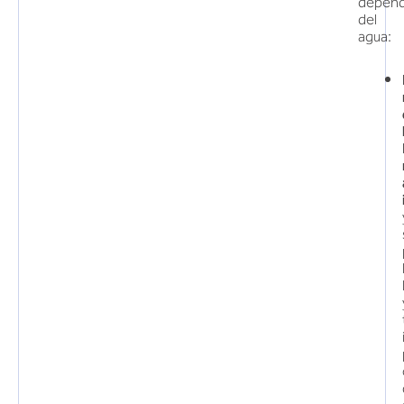
depend
del
agua: