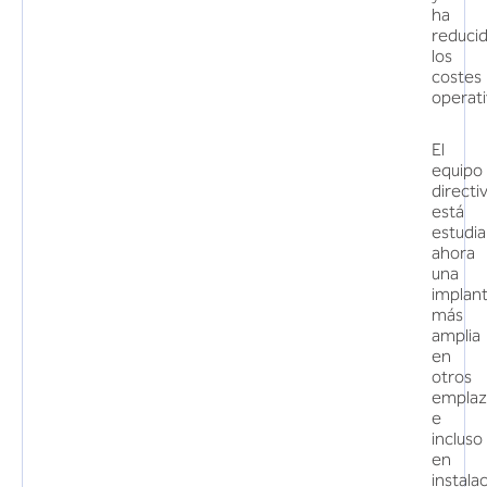
ha
reduci
los
costes
operati
El
equipo
directi
está
estudi
ahora
una
implan
más
amplia
en
otros
emplaz
e
incluso
en
instala