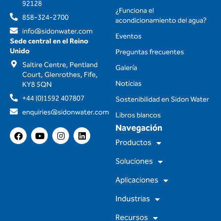
92128
¿Funciona el
858-324-2700
acondicionamiento del agua?
info@sidonwater.com
Eventos
Sede central en el Reino
Unido
Preguntas frecuentes
Saltire Centre, Pentland
Galería
Court, Glenrothes, Fife,
Noticias
KY8 5QN
+44 (0)1592 407807
Sostenibilidad en Sidon Water
enquiries@sidonwater.com
Libros blancos
Navegación
F
Y
I
L
a
o
n
i
Productos
c
u
s
n
e
t
t
k
Soluciones
b
u
a
e
o
b
g
d
Aplicaciones
o
e
r
i
k
a
n
m
Industrias
Recursos