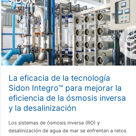
eficacia
de
la
tecnología
Sidon
Integro™
para
mejorar
la
eficiencia
La eficacia de la tecnología
de
Sidon Integro™ para mejorar la
la
eficiencia de la ósmosis inversa
ósmosis
inversa
y la desalinización
y
la
Los sistemas de ósmosis inversa (RO) y
desalinización
desalinización de agua de mar se enfrentan a retos