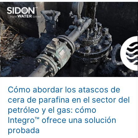
Cómo
abordar
los
atascos
de
cera
de
parafina
en
el
sector
Cómo abordar los atascos de
del
cera de parafina en el sector del
petróleo
petróleo y el gas: cómo
y
el
Integro™ ofrece una solución
gas:
probada
cómo