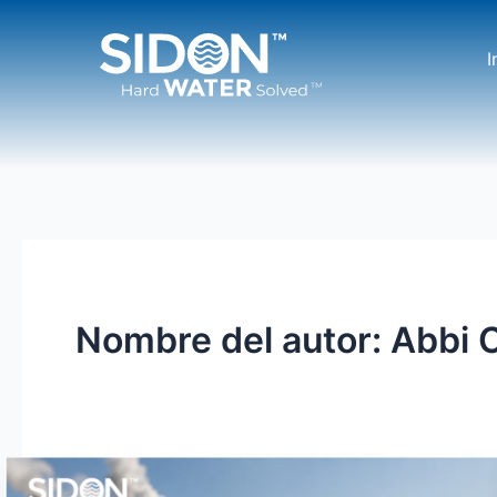
Ir
al
I
contenido
Nombre del autor: Abbi 
Del