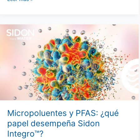
Micropoluentes
y
PFAS:
¿Dónde
encaja
Sidon
Integro™?
Micropoluentes y PFAS: ¿qué
papel desempeña Sidon
Integro™?