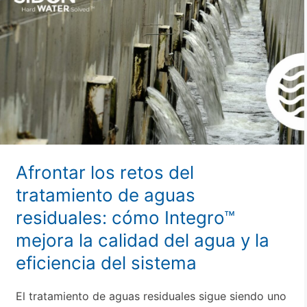
los
retos
del
tratamiento
de
aguas
residuales:
cómo
Integro™
mejora
Afrontar los retos del
la
tratamiento de aguas
calidad
residuales: cómo Integro™
del
agua
mejora la calidad del agua y la
y
eficiencia del sistema
la
eficiencia
El tratamiento de aguas residuales sigue siendo uno
del