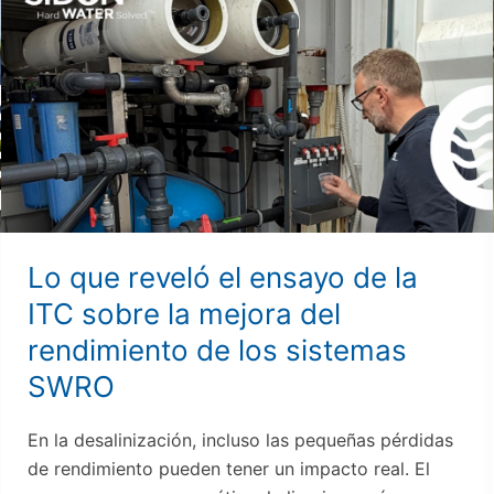
que
reveló
el
ensayo
de
la
ITC
sobre
cómo
mejorar
Lo que reveló el ensayo de la
el
ITC sobre la mejora del
rendimiento
rendimiento de los sistemas
de
los
SWRO
sistemas
SWRO
En la desalinización, incluso las pequeñas pérdidas
de rendimiento pueden tener un impacto real. El