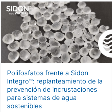
Polifosfatos
frente
a
Sidon
Integro™:
replanteamiento
de
la
prevención
de
incrustaciones
Polifosfatos frente a Sidon
para
Integro™: replanteamiento de la
sistemas
prevención de incrustaciones
de
agua
para sistemas de agua
sostenibles
sostenibles