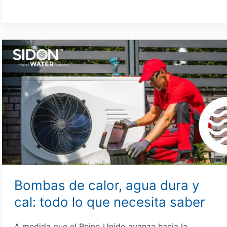
Bombas
de
calor,
agua
dura
y
cal:
todo
lo
que
necesita
Bombas de calor, agua dura y
saber
cal: todo lo que necesita saber
A medida que el Reino Unido avanza hacia la