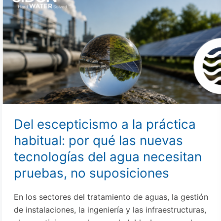
escepticismo
a
la
práctica
habitual:
por
qué
las
nuevas
tecnologías
Del escepticismo a la práctica
del
habitual: por qué las nuevas
agua
tecnologías del agua necesitan
necesitan
pruebas,
pruebas, no suposiciones
no
suposiciones
En los sectores del tratamiento de aguas, la gestión
de instalaciones, la ingeniería y las infraestructuras,