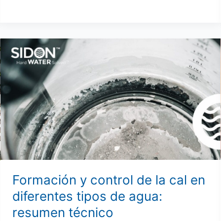
Formación
y
control
de
la
cal
en
diferentes
tipos
de
agua:
Formación y control de la cal en
resumen
diferentes tipos de agua:
técnico
resumen técnico