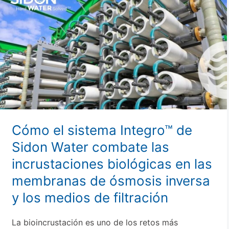
el
sistema
Integro™
de
Sidon
Water
combate
las
incrustaciones
biológicas
Cómo el sistema Integro™ de
en
Sidon Water combate las
las
incrustaciones biológicas en las
membranas
de
membranas de ósmosis inversa
ósmosis
y los medios de filtración
inversa
y
La bioincrustación es uno de los retos más