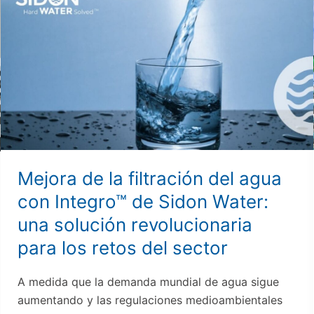
de
la
filtración
del
agua
con
Integro™
de
Sidon
Water:
Mejora de la filtración del agua
una
con Integro™ de Sidon Water:
solución
una solución revolucionaria
revolucionaria
para
para los retos del sector
los
retos
A medida que la demanda mundial de agua sigue
del
aumentando y las regulaciones medioambientales