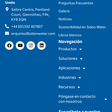
Unido
Preguntas frecuentes
Saltire Centre, Pentland
Galería
Court, Glenrothes, Fife,
Noticias
KY8 5QN
+44 (0)1592 407807
Sostenibilidad en Sidon Water
enquiries@sidonwater.com
Libros blancos
Navegación
F
Y
I
L
a
o
n
i
Productos
c
u
s
n
e
t
t
k
Soluciones
b
u
a
e
o
b
g
d
Aplicaciones
o
e
r
i
k
a
n
m
Industrias
Recursos
Póngase en contacto
con nosotros
Suscríbete a nuestro