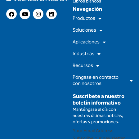
Libros blancos
Navegación
F
Y
I
L
a
o
n
i
Productos
c
u
s
n
e
t
t
k
Soluciones
b
u
a
e
o
b
g
d
Aplicaciones
o
e
r
i
k
a
n
m
Industrias
Recursos
Póngase en contacto
con nosotros
Suscríbete a nuestro
boletín informativo
Manténgase al día con
nuestras últimas noticias,
ofertas y promociones.
Subscribe our newsletter