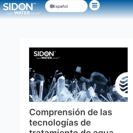
Ir
Español
al
contenido
Comprensión de las
tecnologías de
tratamiento de agua