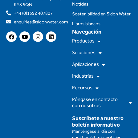
Noticias
KY8 5QN
+44 (0)1592 407807
Sostenibilidad en Sidon Water
enquiries@sidonwater.com
Libros blancos
Navegación
F
Y
I
L
a
o
n
i
Productos
c
u
s
n
e
t
t
k
Soluciones
b
u
a
e
o
b
g
d
Aplicaciones
o
e
r
i
k
a
n
m
Industrias
Recursos
Póngase en contacto
con nosotros
Suscríbete a nuestro
boletín informativo
Manténgase al día con
nuestras últimas noticias,