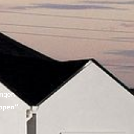
ingen
appen”