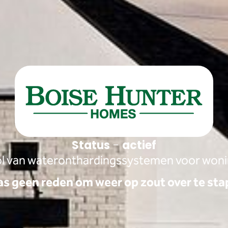
Status
-
actief
ol van wateronthardingssystemen voor won
as geen reden om weer op zout over te st