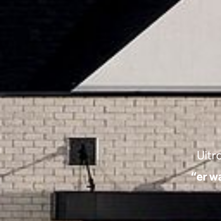
Uitr
“er w