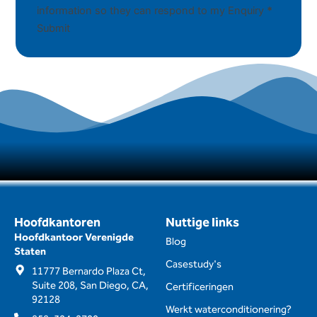
information so they can respond to my Enquiry
*
Submit
Hoofdkantoren
Nuttige links
Hoofdkantoor Verenigde
Blog
Staten
Casestudy's
11777 Bernardo Plaza Ct,
Suite 208, San Diego, CA,
Certificeringen
92128
Werkt waterconditionering?