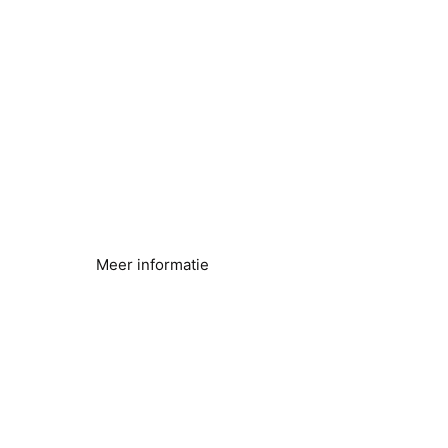
Efficiëntie van omgekeerde
osmose
Energieverbruik verminderen en efficiëntie
verbeteren
Meer informatie