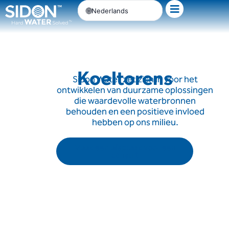
Ga
Nederlands
naar
de
inhoud
Koeltorens
Sidon Water zet zich in voor het
ontwikkelen van duurzame oplossingen
die waardevolle waterbronnen
behouden en een positieve invloed
hebben op ons milieu.
Maak een afspraak voor een
consult