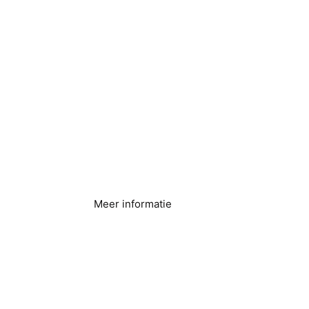
Gezondheidszorginst
ellingen
Meer informatie