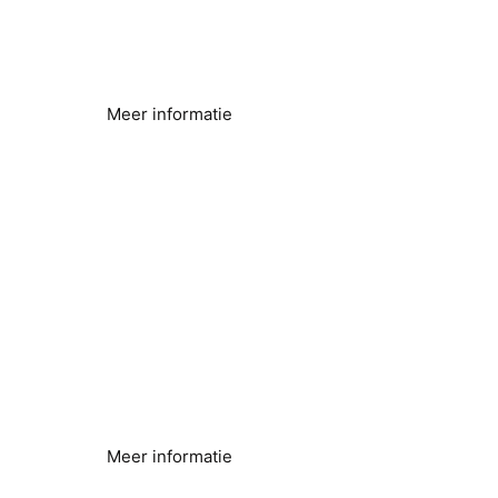
duurzaamheid
Lager energieverbruik
Meer informatie
Legionellabestrijding
Naadloze secundaire controle
Meer informatie