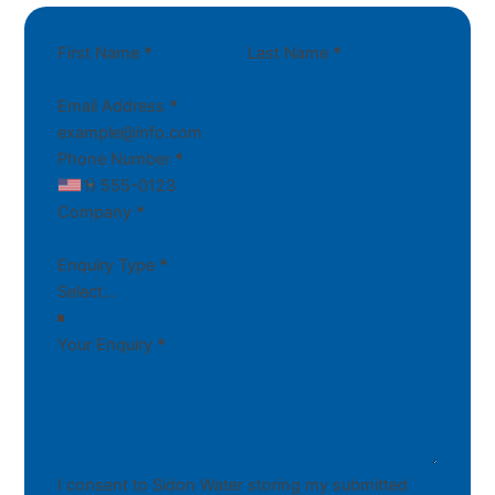
First Name
*
Last Name
*
Email Address
*
Phone Number
*
Company
*
Enquiry Type
*
Your Enquiry
*
I consent to Sidon Water storing my submitted