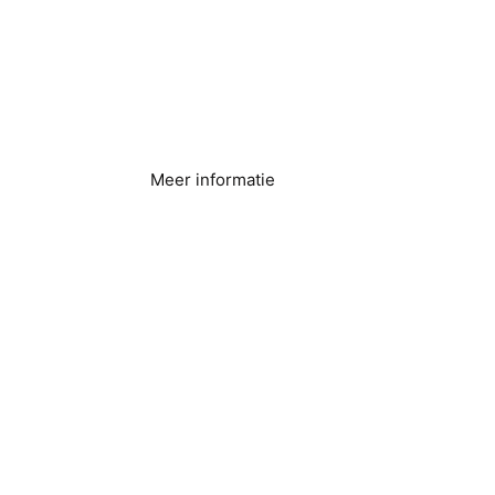
Voedselverwerking
en -productie
Meer informatie
IJsproductie