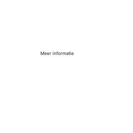
Wasservice
Meer informatie
Landbouw en
irrigatiesystemen