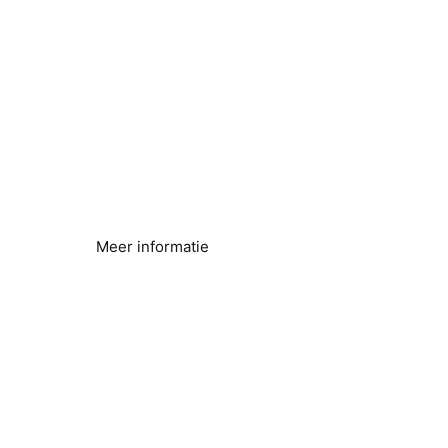
Kalkafzetting verwijderen
Waterleidingen en apparatuur beschermen
Meer informatie