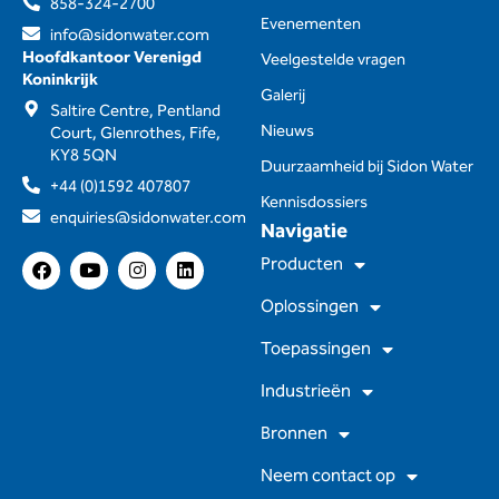
858-324-2700
Evenementen
info@sidonwater.com
Hoofdkantoor Verenigd
Veelgestelde vragen
Koninkrijk
Galerij
Saltire Centre, Pentland
Nieuws
Court, Glenrothes, Fife,
KY8 5QN
Duurzaamheid bij Sidon Water
+44 (0)1592 407807
Kennisdossiers
enquiries@sidonwater.com
Navigatie
F
Y
I
L
Producten
a
o
n
i
c
u
s
n
Oplossingen
e
t
t
k
b
u
a
e
Toepassingen
o
b
g
d
o
e
r
I
Industrieën
k
a
n
m
Bronnen
Neem contact op