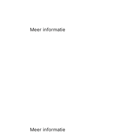
Boorgat- en bronwater
Problemen met hard water opgelost
Meer informatie
Warmtepompen
Verbeterde efficiëntie
Meer informatie