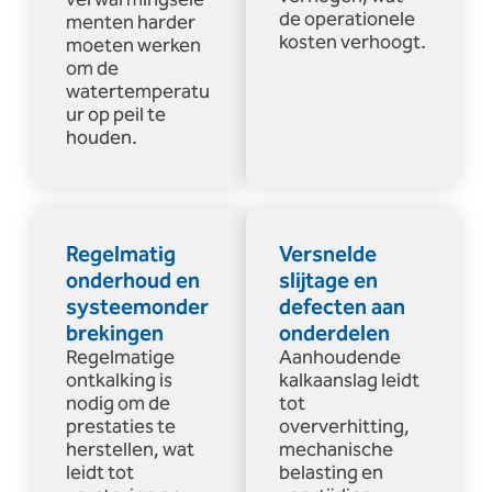
de operationele
menten harder
kosten verhoogt.
moeten werken
om de
watertemperatu
ur op peil te
houden.
Regelmatig
Versnelde
onderhoud en
slijtage en
systeemonder
defecten aan
brekingen
onderdelen
Regelmatige
Aanhoudende
ontkalking is
kalkaanslag leidt
nodig om de
tot
prestaties te
oververhitting,
herstellen, wat
mechanische
leidt tot
belasting en