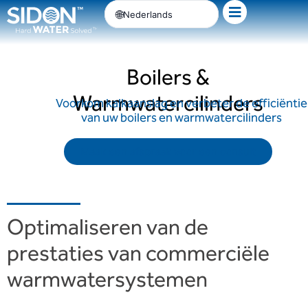
Ga
Nederlands
naar
de
inhoud
Boilers &
Warmwatercilinders
Voorkom kalkaanslag en verbeter de efficiëntie
van uw boilers en warmwatercilinders
Maak een afspraak voor een consult
Optimaliseren van de
prestaties van commerciële
warmwatersystemen