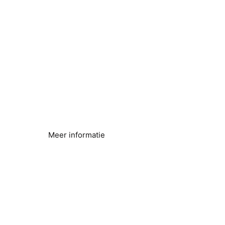
Legionellabestrijding
Naadloze secundaire controle
Meer informatie
Efficiëntie van omgekeerde