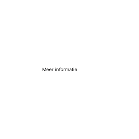
Gezondheidszorginst
ellingen
Meer informatie