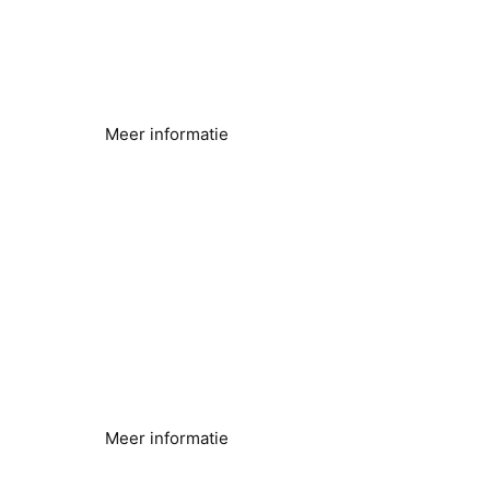
osmose
Energieverbruik verminderen en efficiëntie
verbeteren
Meer informatie
Boorgat- en bronwater
Problemen met hard water opgelost
Meer informatie