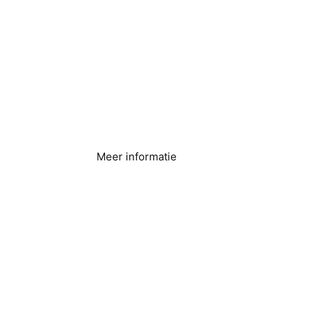
Hotels en resorts
Meer informatie
Wasservice