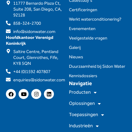
Casestudy's
11777 Bernardo Plaza Ct,
Suite 208, San Diego, CA,
Certificeringen
92128
Werkt waterconditionering?
858-324-2700
Evenementen
info@sidonwater.com
Hoofdkantoor Verenigd
Veelgestelde vragen
Koninkrijk
Galerij
Saltire Centre, Pentland
Nieuws
Court, Glenrothes, Fife,
KY8 5QN
Duurzaamheid bij Sidon Water
+44 (0)1592 407807
Kennisdossiers
enquiries@sidonwater.com
Navigatie
F
Y
I
L
Producten
a
o
n
i
c
u
s
n
Oplossingen
e
t
t
k
b
u
a
e
Toepassingen
o
b
g
d
o
e
r
I
Industrieën
k
a
n
m