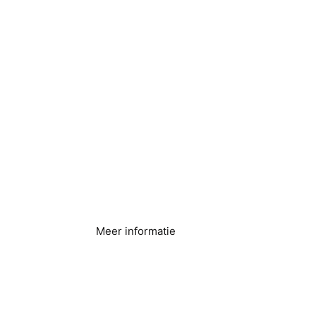
Appartementen &
Condo's
Meer informatie