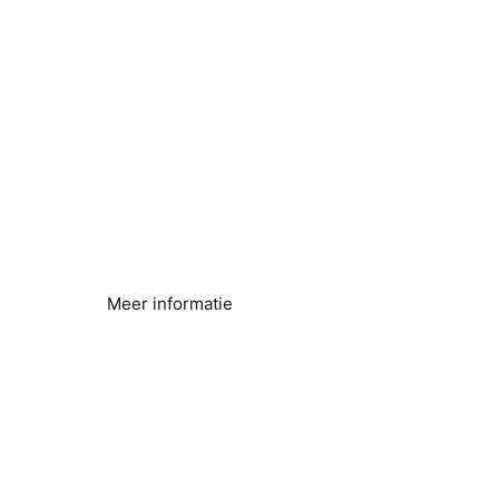
Warmtepompen
Verbeterde efficiëntie
Meer informatie