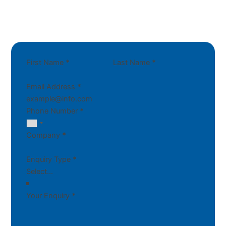
First Name
*
Last Name
*
Email Address
*
Phone Number
*
Company
*
Enquiry Type
*
Your Enquiry
*