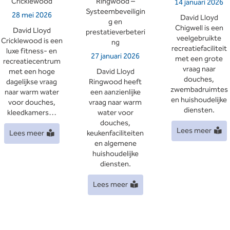
Cricklewood
Ringwood –
14 januari 2026
Systeembeveiligin
28 mei 2026
David Lloyd
g en
Chigwell is een
David Lloyd
prestatieverbeteri
veelgebruikte
Cricklewood is een
ng
recreatiefaciliteit
luxe fitness- en
27 januari 2026
met een grote
recreatiecentrum
vraag naar
met een hoge
David Lloyd
douches,
dagelijkse vraag
Ringwood heeft
zwembadruimtes
naar warm water
een aanzienlijke
en huishoudelijke
voor douches,
vraag naar warm
diensten.
kleedkamers…
water voor
douches,
Lees meer
Lees meer
keukenfaciliteiten
en algemene
huishoudelijke
diensten.
Lees meer