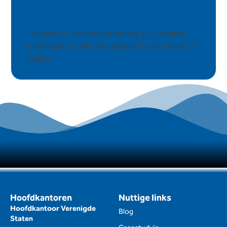
I consent to Sidon Water storing my submitted
information so they can respond to my Enquiry
*
Submit
Hoofdkantoren
Nuttige links
Hoofdkantoor Verenigde
Blog
Staten