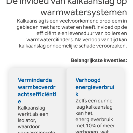
De invloed van kalkaanslag op
warmwatersystemen
Kalkaanslag is een veelvoorkomend probleem in
gebieden met hard water en heeft invloed op de
efficiëntie en levensduur van boilers en
warmwatercilinders. Na verloop van tijd kan
kalkaanslag onnoemelijke schade veroorzaken.
Belangrijkste kwesties:
Verminderde
Verhoogd
warmteoverdr
energieverbrui
achtsefficiënti
k
e
Zelfs een dunne
laag kalkaanslag
Kalkaanslag
kan het
werkt als een
energieverbruik
isolator,
met 10% of meer
waardoor
verhogen, wat
verwarmingsele