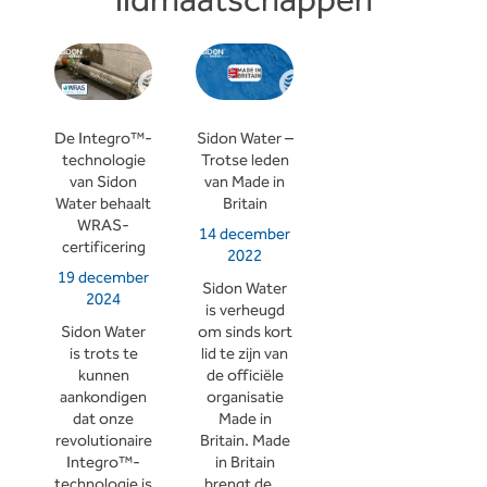
lidmaatschappen
De Integro™-
Sidon Water –
technologie
Trotse leden
van Sidon
van Made in
Water behaalt
Britain
WRAS-
14 december
certificering
2022
19 december
Sidon Water
2024
is verheugd
Sidon Water
om sinds kort
is trots te
lid te zijn van
kunnen
de officiële
aankondigen
organisatie
dat onze
Made in
revolutionaire
Britain. Made
Integro™-
in Britain
technologie is
brengt de...