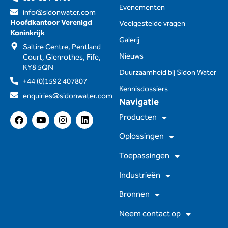
Evenementen
info@sidonwater.com
Hoofdkantoor Verenigd
Veelgestelde vragen
Koninkrijk
Galerij
Saltire Centre, Pentland
Nieuws
Court, Glenrothes, Fife,
KY8 5QN
Duurzaamheid bij Sidon Water
+44 (0)1592 407807
Kennisdossiers
enquiries@sidonwater.com
Navigatie
F
Y
I
L
Producten
a
o
n
i
c
u
s
n
Oplossingen
e
t
t
k
b
u
a
e
Toepassingen
o
b
g
d
o
e
r
I
Industrieën
k
a
n
m
Bronnen
Neem contact op