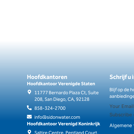
Hoofdkantoren
Schrijf u
Hoofdkantoor Verenigde Staten
Blijf op de 
11777 Bernardo Plaza Ct, Suite
aanbieding
208, San Diego, CA, 92128
858-324-2700
Subscribe 
info@sidonwater.com
Hoofdkantoor Verenigd Koninkrijk
Algemene 
Saltire Centre, Pentland Court,