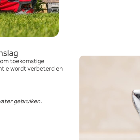
nslag
rkom toekomstige
ntie wordt verbeterd en
water gebruiken.