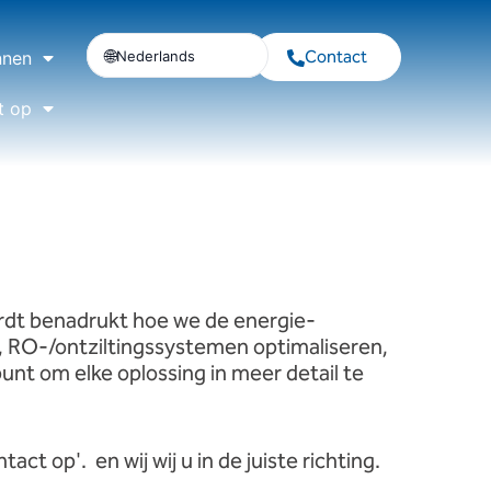
Contact
Nederlands
nnen
t op
ordt benadrukt hoe we de energie-
, RO-/ontziltingssystemen optimaliseren,
unt om elke oplossing in meer detail te
ntact op'.
en
wij
wij
u
in
de
juiste
richting.