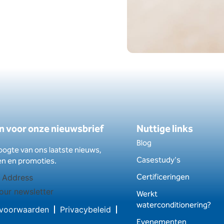
 in voor onze nieuwsbrief
Nuttige links
Blog
hoogte van ons laatste nieuws,
Casestudy's
en en promoties.
Certificeringen
our newsletter
Werkt
waterconditionering?
voorwaarden
Privacybeleid
Evenementen