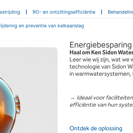
estrijding
RO- en ontziltingsefficiëntie
Behandelin
ijdering en preventie van kalkaanslag
Energiebesparing
Haal
om
Ken
Sidon
Water
Leer
wie
wij
zijn,
wat
we
technologie van Sidon W
in warmwatersystemen, b
→
Ideaal voor faciliteit
efficiëntie van hun syst
Ontdek de oplossing