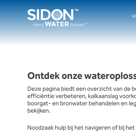
Ga
naar
H
de
inhoud
Ontdek onze wateroplos
Deze pagina biedt een overzicht van de b
efficiëntie verbeteren, kalkaanslag voo
boorgat- en bronwater behandelen en legio
bekijken.
Noodzaak
hulp
bij het navigeren
of
bij he