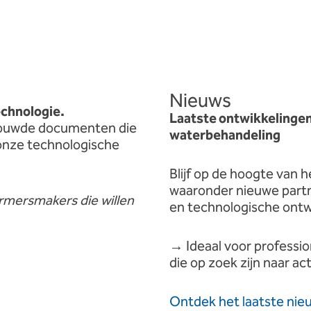
Nieuws
echnologie.
Laatste ontwikkelingen 
ouwde
documenten
die
waterbehandeling
onze
technologische
Blijf op de hoogte van 
waaronder nieuwe partn
ormers
makers
die
willen
en technologische ontw
→ Ideaal voor professi
die op zoek zijn naar ac
Ontdek het laatste nie