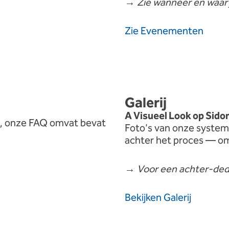
→
Zie
wanneer
en
waa
Zie
Evenementen
Galerij
A
Visueel
Look
op
Sido
,
onze
FAQ
omvat
bevat
Foto's
van
onze
system
achter
het
proces —
o
→
Voor
een
achter-
de
Bekijken
Galerij