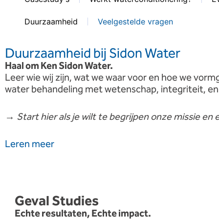
Duurzaamheid
Veelgestelde vragen
Duurzaamheid bij Sidon Water
Haal
om
Ken
Sidon
Water.
Leer
wie
wij
zijn,
wat
we
waar
voor
en
hoe
we
vorm
water
behandeling
met
wetenschap,
integriteit,
e
→
Start
hier
als
je
wilt
te
begrijpen
onze
missie
en
e
Leren
meer
Geval
Studies
Echte
resultaten,
Echte
impact.