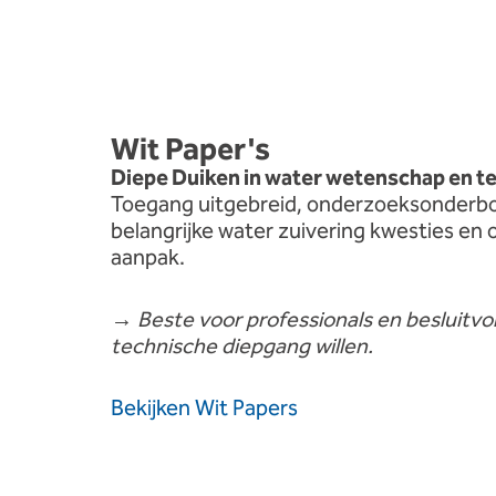
Wit
Paper's
Diepe
Duiken
in
water
wetenschap
en
t
Toegang
uitgebreid,
onderzoeks
onderb
belangrijke
water
zuivering
kwesties
en
aanpak.
→
Beste
voor
professionals
en
besluitv
technische
diepgang willen.
Bekijken
Wit
Papers