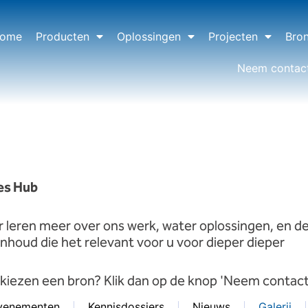
ome
Producten
Oplossingen
Projecten
Bro
Neem contac
es
Hub
r
leren
meer
over
ons
werk,
water
oplossingen,
en
d
inhoud
die
het
relevant
voor
u
voor
dieper
dieper
t kiezen
een
bron? Klik dan op de knop 'Neem contact
venementen
Kennisdossiers
Nieuws
Galerij