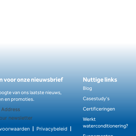
 in voor onze nieuwsbrief
Nuttige links
Blog
hoogte van ons laatste nieuws,
Casestudy's
en en promoties.
Certificeringen
our newsletter
Werkt
waterconditionering?
voorwaarden
Privacybeleid