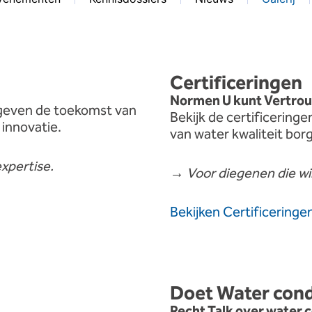
Certificeringen
Normen
U
kunt
Vertro
geven
de
toekomst
van
Bekijk
de
certificering
n
innovatie.
van
water
kwaliteit
bor
xpertise.
→
Voor
diegenen
die
wi
Bekijken
Certificeringe
Doet
Water
cond
Recht
Talk
over
water
c