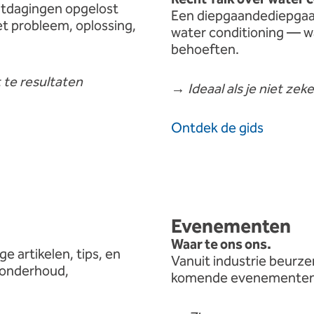
itdagingen
opgelost
Een
diepgaande
diepga
et
probleem,
oplossing,
water
conditioning —
w
behoeften.
t
te
resultaten
→
Ideaal
als
je
niet zek
Ontdek
de
gids
Evenementen
Waar
te
ons
ons.
ige
artikelen,
tips,
en
Vanuit
industrie
beurz
onderhoud,
komende
evenemente