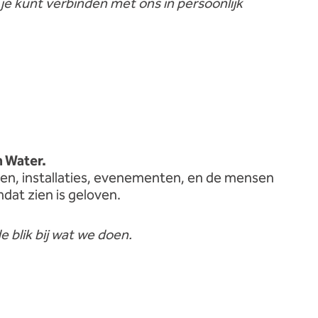
r
je
kunt
verbinden
met
ons
in
persoonlijk
n
Water.
en,
installaties,
evenementen,
en
de
mensen
mdat
zien
is
geloven.
de
blik
bij
wat
we
doen.