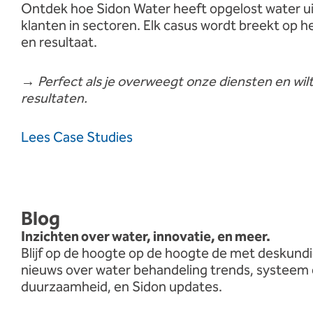
Ontdek
hoe
Sidon
Water
heeft
opgelost
water
u
klanten
in
sectoren.
Elk
casus
wordt
breekt
op
h
en
resultaat.
→
Perfect
als
je
overweegt
onze
diensten
en
wil
resultaten.
Lees
Case
Studies
Blog
Inzichten
over
water,
innovatie,
en
meer.
Blijf
op de hoogte
op de hoogte
de
met
deskund
nieuws
over
water
behandeling
trends,
systeem
duurzaamheid,
en
Sidon
updates.