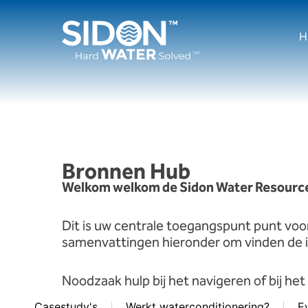
Ga
naar
H
de
inhoud
Bronnen
Hub
Welkom
welkom
de
Sidon
Water
Resourc
Dit is
uw
centrale
toegangspunt
punt
voo
samenvattingen
hieronder
om
vinden
de
Noodzaak
hulp
bij het navigeren
of
bij he
Casestudy's
Werkt waterconditionering?
E