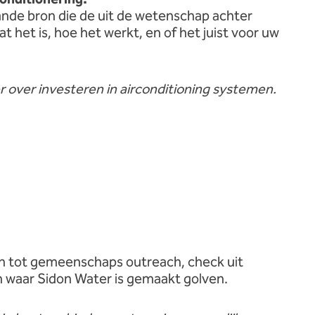
ande
bron
die
de
uit
de
wetenschap
achter
at
het
is,
hoe
het
werkt,
en
of
het
juist
voor
uw
er
over
investeren
in
airconditioning
systemen.
en
tot
gemeenschaps
outreach,
check
uit
n
waar
Sidon
Water
is
gemaakt
golven.