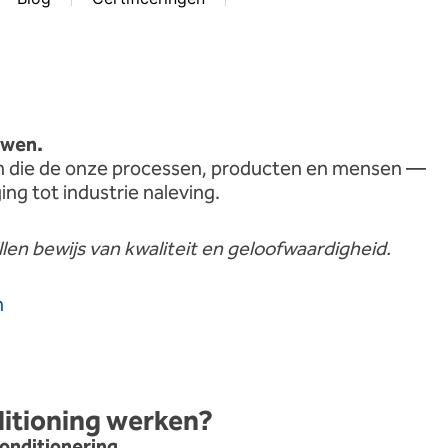
uwen.
en
die
de
onze
processen,
producten
en
mensen —
ging
tot
industrie
naleving.
llen
bewijs
van
kwaliteit
en
geloofwaardigheid.
n
itioning
werken?
onditionering.