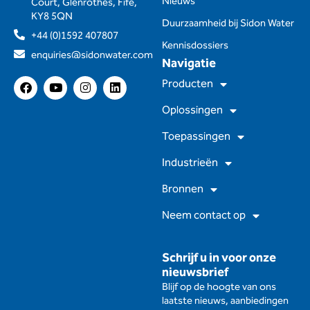
Nieuws
Court, Glenrothes, Fife,
KY8 5QN
Duurzaamheid bij Sidon Water
+44 (0)1592 407807
Kennisdossiers
enquiries@sidonwater.com
Navigatie
F
Y
I
L
Producten
a
o
n
i
c
u
s
n
Oplossingen
e
t
t
k
b
u
a
e
Toepassingen
o
b
g
d
o
e
r
I
Industrieën
k
a
n
m
Bronnen
Neem contact op
Schrijf u in voor onze
nieuwsbrief
Blijf op de hoogte van ons
laatste nieuws, aanbiedingen