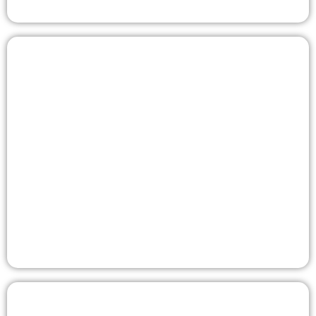
Boise Hunter Huizen
Dit project betreft een grootschalige toepassing van
zoutvrije waterbehandelingstechnologie in nieuwe
woningen die door Boise Hunter Homes worden
gebouwd, waarbij Consolidated Supply en erkende
loodgieterspartners in de hele Verenigde Staten
zorgen voor de distributie en installatie.
Bekijken