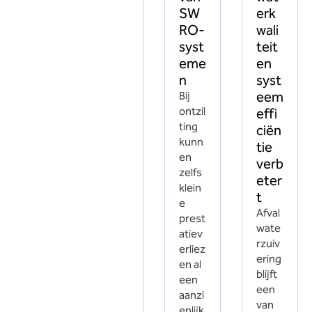
SW
erk
RO-
wali
syst
teit
eme
en
n
syst
eem
Bij
ontzil
effi
ting
ciën
kunn
tie
en
verb
zelfs
eter
klein
t
e
Afval
prest
wate
atiev
rzuiv
erliez
ering
en al
blijft
een
een
aanzi
van
enlijk