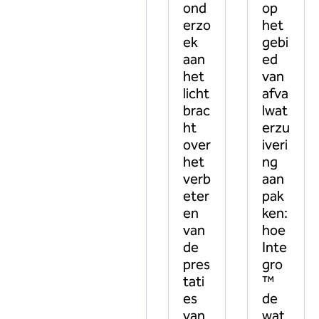
ond
op
erzo
het
ek
gebi
aan
ed
het
van
licht
afva
brac
lwat
ht
erzu
over
iveri
het
ng
verb
aan
eter
pak
en
ken:
van
hoe
de
Inte
pres
gro
tati
™
es
de
van
wat