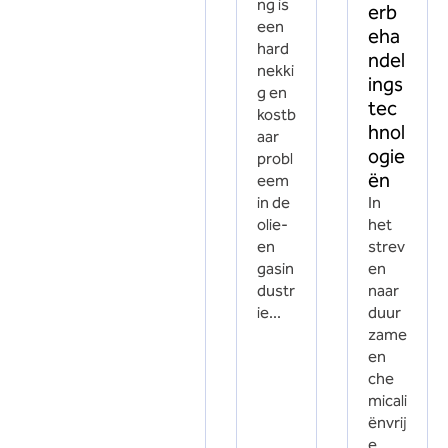
ng is
erb
een
eha
hard
ndel
nekki
ings
g en
tec
kostb
hnol
aar
ogie
probl
ën
eem
in de
In
olie-
het
en
strev
gasin
en
dustr
naar
ie...
duur
zame
en
che
micali
ënvrij
e