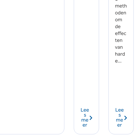
meth
oden
om
de
effec
ten
van
hard
e...
Lee
Lee
s
s
me
me
er
er