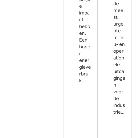
de
e
mee
impa
st
ct
urge
hebb
nte
en.
milie
Een
u- en
hoge
oper
r
ation
ener
ele
gieve
uitda
rbrui
ginge
k...
n
voor
de
indus
trie...