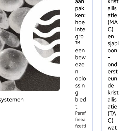
aan
krist
pak
allis
ken:
atie
hoe
(MA
Inte
C)
gro
en
™
sjabl
een
oon
bew
-
eze
ond
n
erst
oplo
eun
ssin
de
g
krist
bied
allis
rsystemen
t
atie
(TA
Paraf
finea
C)
fzetti
wat