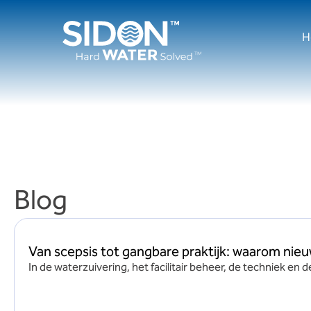
Ga
naar
H
de
inhoud
Blog
Van scepsis tot gangbare praktijk: waarom ni
In de waterzuivering, het facilitair beheer, de techniek en d