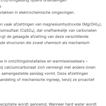
CO₂-ontgassing tijdens drukdalingen
s
vlakken in elektrochemische omgevingen.
en vaak afzettingen van magnesiumhydroxide (Mg(OH)₂),
ciumsulfaat (CaSO₄), dat onafhankelijk van carbonaten
rgt de gelaagde afzetting van deze verschillende
aagde structuren die zowel chemisch als mechanisch
in ontziltingsinstallaties en warmtewisselaars –
ij calciumcarbonaat zich vermengt met andere ionen
e samengestelde aanslag vormt. Deze afzettingen
ndeling of mechanische ingreep, tenzij ze proactief
recipitatie wordt genoemd. Wanneer hard water wordt