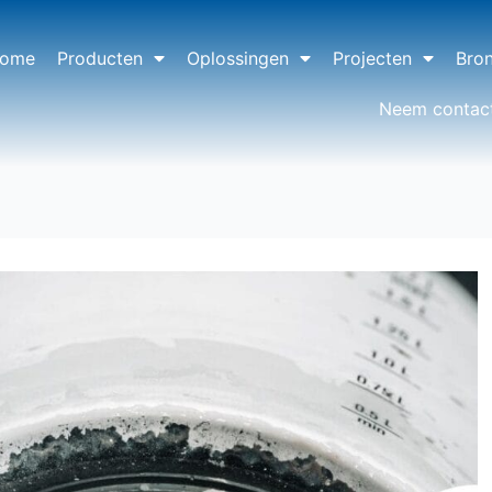
ome
Producten
Oplossingen
Projecten
Bro
Neem contac