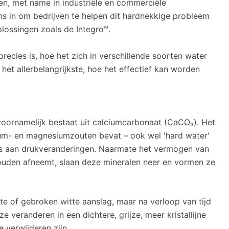
n, met name in industriële en commerciële
ns in om bedrijven te helpen dit hardnekkige probleem
lossingen zoals de Integro™.
precies is, hoe het zich in verschillende soorten water
et allerbelangrijkste, hoe het effectief kan worden
 voornamelijk bestaat uit calciumcarbonaat (CaCO₃). Het
um- en magnesiumzouten bevat – ook wel 'hard water'
s aan drukveranderingen. Naarmate het vermogen van
ouden afneemt, slaan deze mineralen neer en vormen ze
te of gebroken witte aanslag, maar na verloop van tijd
veranderen in een dichtere, grijze, meer kristallijne
 verwijderen zijn.