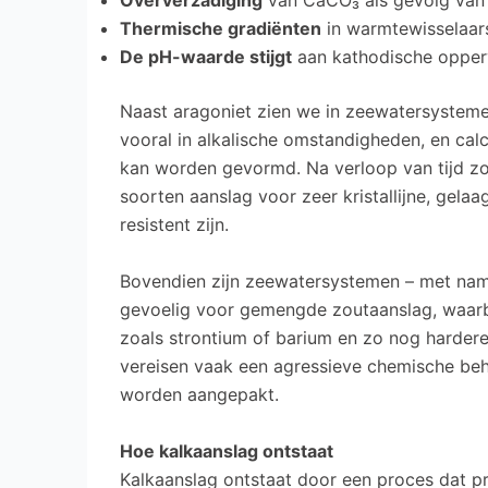
Oververzadiging
van CaCO₃ als gevolg van 
Thermische gradiënten
in warmtewisselaar
De pH-waarde stijgt
aan kathodische opper
Naast aragoniet zien we in zeewatersystem
vooral in alkalische omstandigheden, en cal
kan worden gevormd. Na verloop van tijd zo
soorten aanslag voor zeer kristallijne, gel
resistent zijn.
Bovendien zijn zeewatersystemen – met name 
gevoelig voor gemengde zoutaanslag, waarb
zoals strontium of barium en zo nog harder
vereisen vaak een agressieve chemische beha
worden aangepakt.
Hoe kalkaanslag ontstaat
Kalkaanslag ontstaat door een proces dat p