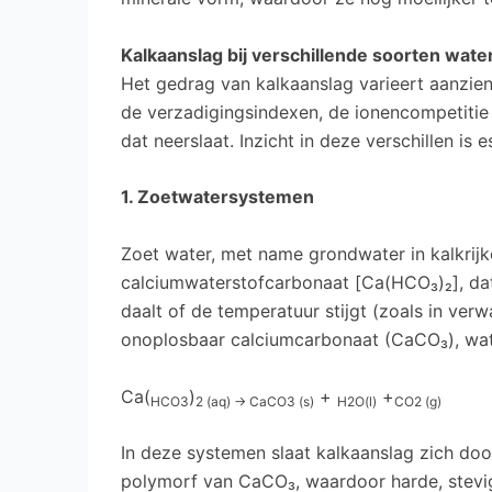
Kalkaanslag bij verschillende soorten wate
Het gedrag van kalkaanslag varieert aanzienl
de verzadigingsindexen, de ionencompetiti
dat neerslaat. Inzicht in deze verschillen is
1. Zoetwatersystemen
Zoet water, met name grondwater in kalkrij
calciumwaterstofcarbonaat [Ca(HCO₃)₂], dat
daalt of de temperatuur stijgt (zoals in ver
onoplosbaar calciumcarbonaat (CaCO₃), wat
Ca(
)
+
+
HCO3
2 (aq) →
CaCO3 (s)
H2O
(l)
CO2 (g)
In deze systemen slaat kalkaanslag zich doorg
polymorf van CaCO₃, waardoor harde, stevig