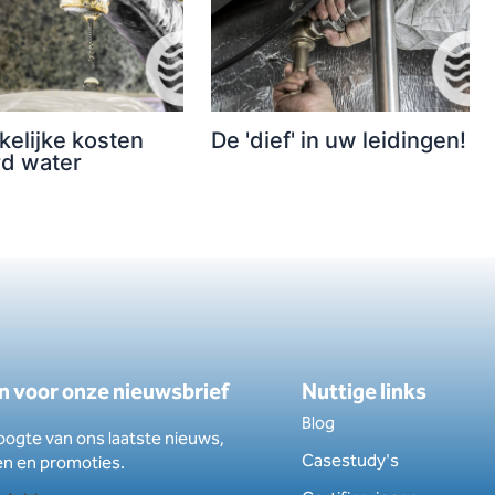
kelijke kosten
De 'dief' in uw leidingen!
rd water
 in voor onze nieuwsbrief
Nuttige links
Blog
hoogte van ons laatste nieuws,
Casestudy's
en en promoties.