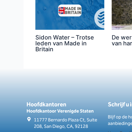
Sidon Water – Trotse
De wer
leden van Made in
van ha
Britain
Hoofdkantoren
Schrijf u
Hoofdkantoor Verenigde Staten
Blijf op de 
11777 Bernardo Plaza Ct, Suite
aanbieding
208, San Diego, CA, 92128