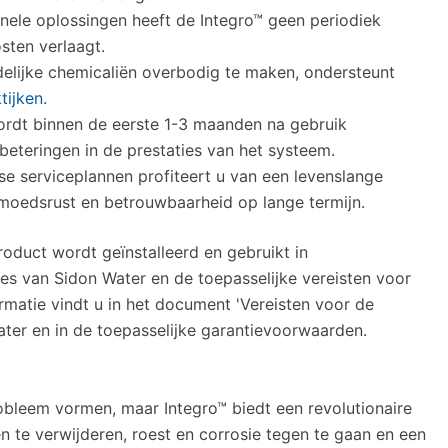
onele oplossingen heeft de Integro™ geen periodiek
sten verlaagt.
elijke chemicaliën overbodig te maken, ondersteunt
tijken
.
rdt binnen de eerste 1-3 maanden na gebruik
beteringen in de prestaties van het systeem.
e serviceplannen profiteert u van een levenslange
moedsrust en betrouwbaarheid op lange termijn.
oduct wordt geïnstalleerd en gebruikt in
ies van Sidon Water en de toepasselijke vereisten voor
rmatie vindt u in het document 'Vereisten voor de
ater en in de toepasselijke garantievoorwaarden.
obleem vormen, maar Integro™ biedt een revolutionaire
 te verwijderen, roest en corrosie tegen te gaan en een