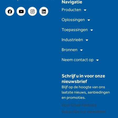
Navigatie
F
Y
I
L
Producten
a
o
n
i
c
u
s
n
Oplossingen
e
t
t
k
b
u
a
e
Toepassingen
o
b
g
d
o
e
r
I
Industrieën
k
a
n
m
Bronnen
Neem contact op
Schrijf u in voor onze
nieuwsbrief
Blijf op de hoogte van ons
laatste nieuws, aanbiedingen
en promoties.
Subscribe our newsletter