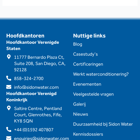
Hoofdkantoren
Nuttige links
Hoofdkantoor Verenigde
Blog
Staten
Casestudy's
11777 Bernardo Plaza Ct,
Suite 208, San Diego, CA,
Certificeringen
92128
Werkt waterconditionering?
858-324-2700
Evenementen
info@sidonwater.com
Hoofdkantoor Verenigd
Veelgestelde vragen
Koninkrijk
Galerij
Saltire Centre, Pentland
Nieuws
Court, Glenrothes, Fife,
KY8 5QN
Duurzaamheid bij Sidon Water
+44 (0)1592 407807
Kennisdossiers
enquiries@sidonwater.com