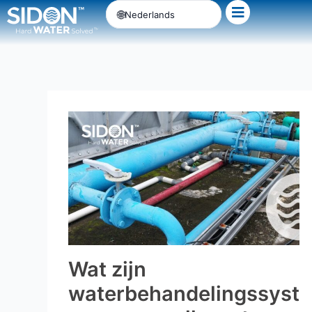
Ga
Nederlands
naar
de
inhoud
Wat zijn
waterbehandelingssyst