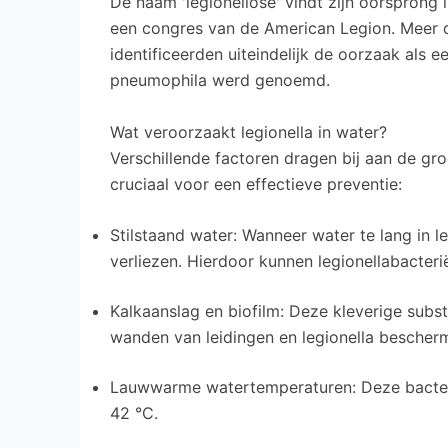
De naam 'legionellose' vindt zijn oorsprong i
een congres van de American Legion. Meer 
identificeerden uiteindelijk de oorzaak als e
pneumophila werd genoemd.
Wat veroorzaakt legionella in water?
Verschillende factoren dragen bij aan de gro
cruciaal voor een effectieve preventie:
Stilstaand water: Wanneer water te lang in le
verliezen. Hierdoor kunnen legionellabacteri
Kalkaanslag en biofilm: Deze kleverige subs
wanden van leidingen en legionella bescher
Lauwwarme watertemperaturen: Deze bacteri
42 °C.