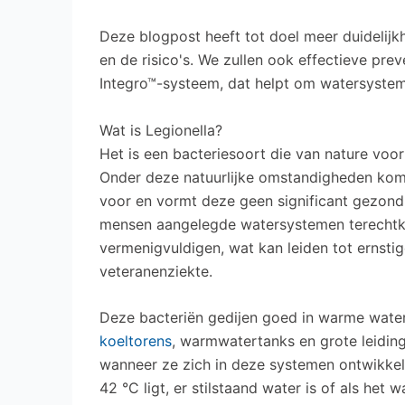
Deze blogpost heeft tot doel meer duidelijk
en de risico's. We zullen ook effectieve pre
Integro™-systeem, dat helpt om watersystemen
Wat is Legionella?
Het is een bacteriesoort die van nature voo
Onder deze natuurlijke omstandigheden ko
voor en vormt deze geen significant gezondh
mensen aangelegde watersystemen terechtkom
vermenigvuldigen, wat kan leiden tot ernst
veteranenziekte.
Deze bacteriën gedijen goed in warme wat
koeltorens
, warmwatertanks en grote leidi
wanneer ze zich in deze systemen ontwikke
42 °C ligt, er stilstaand water is of als he