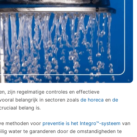
, zijn regelmatige controles en effectieve
vooral belangrijk in sectoren zoals
de
horeca
en
de
cruciaal belang is.
eve methoden voor
preventie is het Integro™-systeem
van
eilig water te garanderen door de omstandigheden te