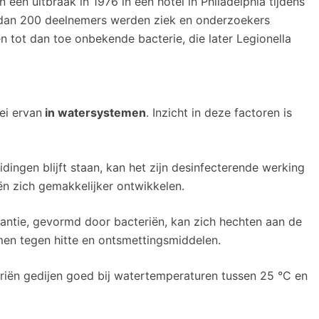
n een uitbraak in 1976 in een hotel in Philadelphia tijdens
dan 200 deelnemers werden ziek en onderzoekers
en tot dan toe onbekende bacterie, die later Legionella
ei ervan
in watersystemen
. Inzicht in deze factoren is
idingen blijft staan, kan het zijn desinfecterende werking
ën zich gemakkelijker ontwikkelen.
tantie, gevormd door bacteriën, kan zich hechten aan de
men tegen hitte en ontsmettingsmiddelen.
ën gedijen goed bij watertemperaturen tussen 25 °C en