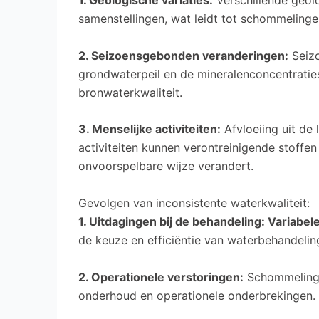
1. Geologische variaties:
Verschillende geol
samenstellingen, wat leidt tot schommelingen
2. Seizoensgebonden veranderingen:
Seizo
grondwaterpeil en de mineralenconcentraties
bronwaterkwaliteit.
3. Menselijke activiteiten:
Afvloeiing uit de 
activiteiten kunnen verontreinigende stoffe
onvoorspelbare wijze verandert.
Gevolgen van inconsistente waterkwaliteit:
1. Uitdagingen bij de behandeling: Variabel
de keuze en efficiëntie van waterbehandeli
2. Operationele verstoringen:
Schommelingen
onderhoud en operationele onderbrekingen.