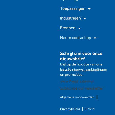
e
t
t
k
b
u
a
e
Toepassingen
o
b
g
d
o
e
r
I
Industrieën
k
a
n
m
Bronnen
Neem contact op
Schrijf u in voor onze
nieuwsbrief
Blijf op de hoogte van ons
laatste nieuws, aanbiedingen
en promoties.
Subscribe our newsletter
Algemene voorwaarden
Privacybeleid
Beleid