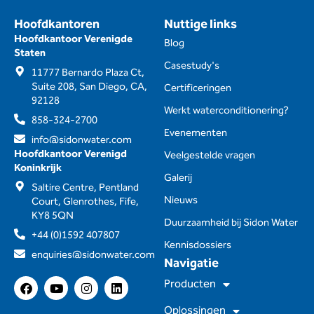
Hoofdkantoren
Nuttige links
Hoofdkantoor Verenigde
Blog
Staten
Casestudy's
11777 Bernardo Plaza Ct,
Suite 208, San Diego, CA,
Certificeringen
92128
Werkt waterconditionering?
858-324-2700
Evenementen
info@sidonwater.com
Hoofdkantoor Verenigd
Veelgestelde vragen
Koninkrijk
Galerij
Saltire Centre, Pentland
Nieuws
Court, Glenrothes, Fife,
KY8 5QN
Duurzaamheid bij Sidon Water
+44 (0)1592 407807
Kennisdossiers
enquiries@sidonwater.com
Navigatie
F
Y
I
L
Producten
a
o
n
i
c
u
s
n
Oplossingen