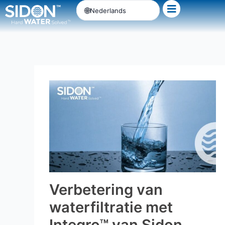
Ga
Nederlands
naar
de
inhoud
Verbetering van
waterfiltratie met
Integro™ van Sidon