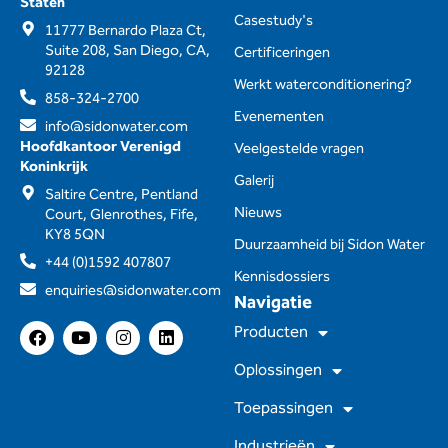
Staten
Casestudy's
11777 Bernardo Plaza Ct,
Suite 208, San Diego, CA,
Certificeringen
92128
Werkt waterconditionering?
858-324-2700
Evenementen
info@sidonwater.com
Hoofdkantoor Verenigd
Veelgestelde vragen
Koninkrijk
Galerij
Saltire Centre, Pentland
Nieuws
Court, Glenrothes, Fife,
KY8 5QN
Duurzaamheid bij Sidon Water
+44 (0)1592 407807
Kennisdossiers
enquiries@sidonwater.com
Navigatie
F
Y
I
L
Producten
a
o
n
i
c
u
s
n
Oplossingen
e
t
t
k
b
u
a
e
Toepassingen
o
b
g
d
o
e
r
I
Industrieën
k
a
n