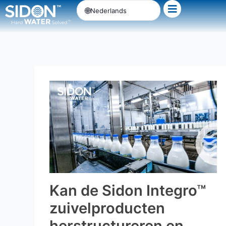
Ga
Nederlands
naar
de
inhoud
Kan de Sidon Integro™
zuivelproducten
herstructureren en