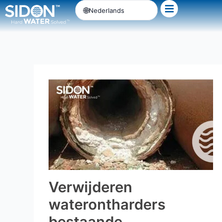
Ga
Nederlands
naar
de
inhoud
Verwijderen
waterontharders
bestaande