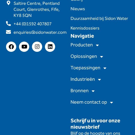
Saltire Centre, Pentland
Nieuws
Court, Glenrothes, Fife,
KY8 5QN
Duurzaamheid bij Sidon Water
+44 (0)1592 407807
Kennisdossiers
enquiries@sidonwater.com
Navigatie
F
Y
I
L
Producten
a
o
n
i
c
u
s
n
Oplossingen
e
t
t
k
b
u
a
e
Toepassingen
o
b
g
d
o
e
r
I
Industrieën
k
a
n
m
Bronnen
Neem contact op
Schrijf u in voor onze
nieuwsbrief
Blijf op de hoogte van ons