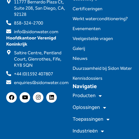
11777 Bernardo Plaza Ct,
Suite 208, San Diego, CA,
Certificeringen
92128
Werkt waterconditionering?
858-324-2700
Evenementen
info@sidonwater.com
Hoofdkantoor Verenigd
Veelgestelde vragen
Koninkrijk
Galerij
Saltire Centre, Pentland
Nieuws
Court, Glenrothes, Fife,
KY8 5QN
Duurzaamheid bij Sidon Water
+44 (0)1592 407807
Kennisdossiers
enquiries@sidonwater.com
Navigatie
F
Y
I
L
Producten
a
o
n
i
c
u
s
n
Oplossingen
e
t
t
k
b
u
a
e
Toepassingen
o
b
g
d
o
e
r
I
Industrieën
k
a
n
m