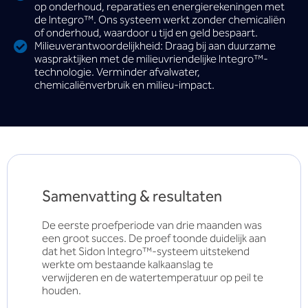
op onderhoud, reparaties en energierekeningen met
de lntegro™. Ons systeem werkt zonder chemicaliën
of onderhoud, waardoor u tijd en geld bespaart.
Milieuverantwoordelijkheid: Draag bij aan duurzame
waspraktijken met de milieuvriendelijke lntegro™-
technologie. Verminder afvalwater,
chemicaliënverbruik en milieu-impact.
Samenvatting & resultaten
De eerste proefperiode van drie maanden was
een groot succes. De proef toonde duidelijk aan
dat het Sidon lntegro™-systeem uitstekend
werkte om bestaande kalkaanslag te
verwijderen en de watertemperatuur op peil te
houden.