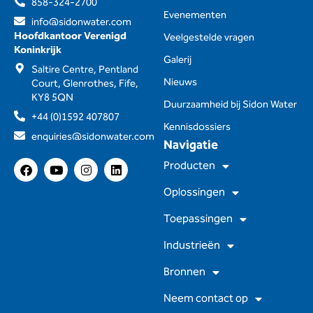
858-324-2700
Evenementen
info@sidonwater.com
Hoofdkantoor Verenigd
Veelgestelde vragen
Koninkrijk
Galerij
Saltire Centre, Pentland
Nieuws
Court, Glenrothes, Fife,
KY8 5QN
Duurzaamheid bij Sidon Water
+44 (0)1592 407807
Kennisdossiers
enquiries@sidonwater.com
Navigatie
F
Y
I
L
Producten
a
o
n
i
c
u
s
n
Oplossingen
e
t
t
k
b
u
a
e
Toepassingen
o
b
g
d
o
e
r
I
Industrieën
k
a
n
m
Bronnen
Neem contact op