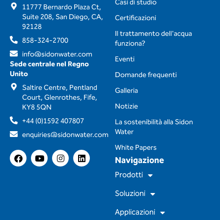
Casi di studio
11777 Bernardo Plaza Ct,
Suite 208, San Diego, CA,
Certificazioni
92128
Il trattamento dell'acqua
858-324-2700
funziona?
info@sidonwater.com
Eventi
Sede centrale nel Regno
Unito
Domande frequenti
Saltire Centre, Pentland
Galleria
Court, Glenrothes, Fife,
Notizie
KY8 5QN
+44 (0)1592 407807
La sostenibilità alla Sidon
Water
enquiries@sidonwater.com
White Papers
F
Y
I
L
Navigazione
a
o
n
i
c
u
s
n
Prodotti
e
t
t
k
b
u
a
e
Soluzioni
o
b
g
d
o
e
r
i
Applicazioni
k
a
n