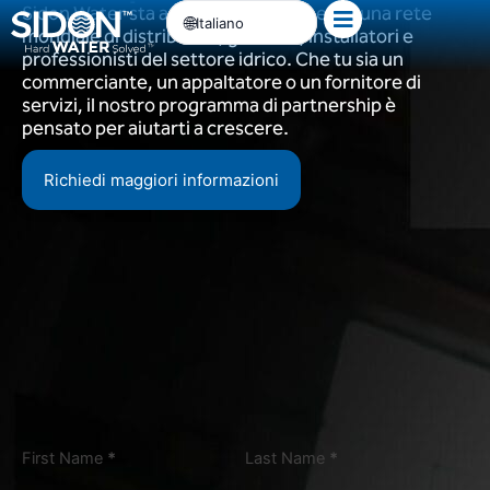
Sidon Water sta ampliando attivamente una rete
Passa
Italiano
mondiale di distributori, grossisti, installatori e
al
professionisti del settore idrico. Che tu sia un
contenuto
commerciante, un appaltatore o un fornitore di
servizi, il nostro programma di partnership è
pensato per aiutarti a crescere.
Richiedi maggiori informazioni
First Name
*
Last Name
*