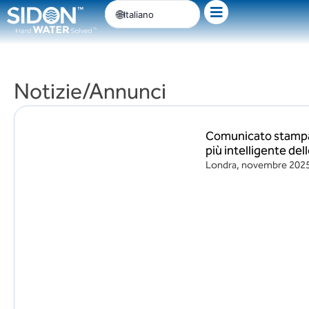
Passa
Italiano
al
contenuto
Notizie/Annunci
Comunicato stampa:
più intelligente dell
Londra, novembre 2025 –