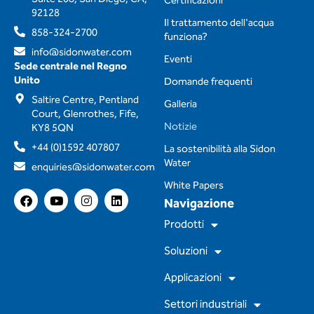
Certificazioni
92128
Il trattamento dell'acqua
858-324-2700
funziona?
info@sidonwater.com
Eventi
Sede centrale nel Regno
Unito
Domande frequenti
Saltire Centre, Pentland
Galleria
Court, Glenrothes, Fife,
Notizie
KY8 5QN
+44 (0)1592 407807
La sostenibilità alla Sidon
Water
enquiries@sidonwater.com
White Papers
F
Y
I
L
Navigazione
a
o
n
i
c
u
s
n
Prodotti
e
t
t
k
b
u
a
e
Soluzioni
o
b
g
d
o
e
r
i
Applicazioni
k
a
n
m
Settori industriali