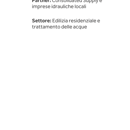
Partner:
Consolidated Supply e
imprese idrauliche locali
Settore:
Edilizia residenziale e
trattamento delle acque
Mercato:
Stati Uniti
Soluzione:
Sidon Water – Sidon
Integro™
Implementazione:
oltre 120
abitazioni (e il numero è in crescita)
Contesto: da progetto pilota a specifica standard
Come molti complessi residenziali che si avvalgono di
pozzi di acqua freatica, i primi progetti di Boise Hunter
Homes hanno dovuto affrontare problemi legati all'acqu