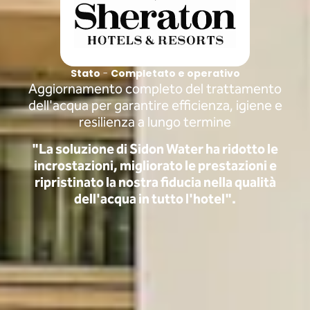
Stato
-
Completato e operativo
Aggiornamento completo del trattamento
dell'acqua per garantire efficienza, igiene e
resilienza a lungo termine
"La soluzione di Sidon Water ha ridotto le
incrostazioni, migliorato le prestazioni e
ripristinato la nostra fiducia nella qualità
dell'acqua in tutto l'hotel".