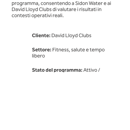
programma, consentendo a Sidon Water e ai
David Lloyd Clubs di valutare i risultati in
contesti operativi reali.
Cliente:
David Lloyd Clubs
Settore:
Fitness, salute e tempo
libero
Stato del programma:
Attivo /
Valutazione tecnica
Siti installati/rilevati:
David Lloyd Chigwell
David Lloyd Ringwood
David Lloyd Purley
David Lloyd Cricklewood