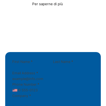
Per saperne di più
First Name
*
Last Name
*
Email Address
*
Phone Number
*
Company
*