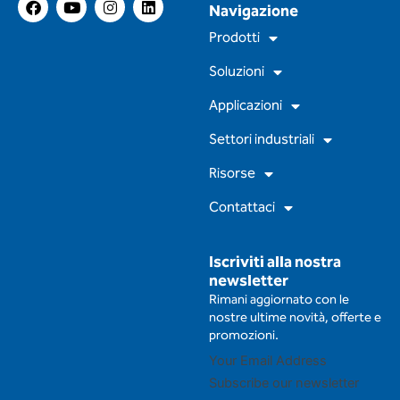
Navigazione
a
o
n
i
c
u
s
n
Prodotti
e
t
t
k
b
u
a
e
Soluzioni
o
b
g
d
o
e
r
i
Applicazioni
k
a
n
m
Settori industriali
Risorse
Contattaci
Iscriviti alla nostra
newsletter
Rimani aggiornato con le
nostre ultime novità, offerte e
promozioni.
Subscribe our newsletter