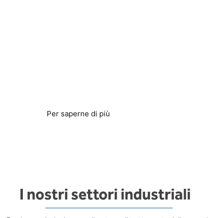
Rimuovere gli accumuli di
calcare
Proteggi i sistemi idrici e le attrezzature
Per saperne di più
I nostri settori industriali