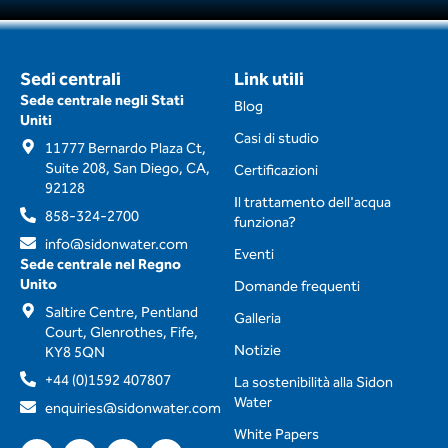
Sedi centrali
Link utili
Sede centrale negli Stati
Blog
Uniti
Casi di studio
11777 Bernardo Plaza Ct,
Suite 208, San Diego, CA,
Certificazioni
92128
Il trattamento dell'acqua
858-324-2700
funziona?
info@sidonwater.com
Eventi
Sede centrale nel Regno
Unito
Domande frequenti
Saltire Centre, Pentland
Galleria
Court, Glenrothes, Fife,
Notizie
KY8 5QN
+44 (0)1592 407807
La sostenibilità alla Sidon
Water
enquiries@sidonwater.com
White Papers
F
Y
I
L