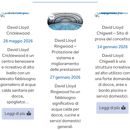
David Lloyd
David Lloyd
Cricklewood
Chigwell – Sito di
prova del concetto
David Lloyd
28 maggio 2026
Ringwood –
14 gennaio 2026
David Lloyd
Protezione del
Cricklewood è un
David Lloyd
sistema e
centro benessere
Chigwell è una
miglioramento
e ricreativo di alto
struttura ricreativa
delle prestazioni
livello con un
ad alto utilizzo con
27 gennaio 2026
elevato fabbisogno
una forte domand
giornaliero di acqua
di docce, aree a
David Lloyd
calda sanitaria per
bordo piscina e
Ringwood ha un
docce,
servizi domestici.
fabbisogno
spogliatoi…
significativo di
Leggi di più
acqua calda per
Leggi di più
docce, cucine e
servizi domestici
generali.