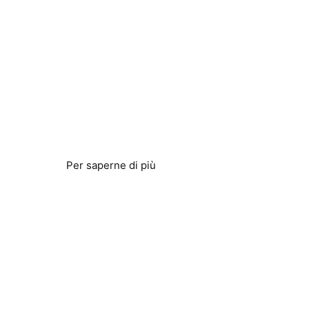
Efficienza dell'osmosi
inversa
Ridurre il consumo energetico e migliorare
l'efficienza
Per saperne di più
Acqua di pozzo e di
trivellazione