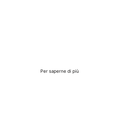
Lavorazione e
produzione
alimentare
Per saperne di più