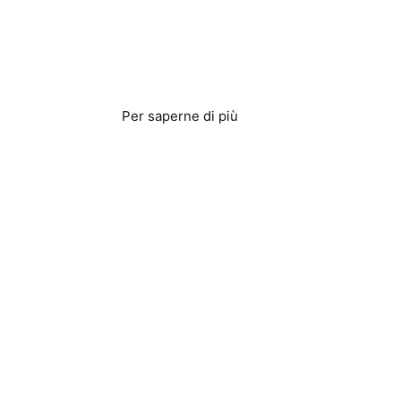
Produzione di
ghiaccio
Per saperne di più
Appartamenti e
condomini