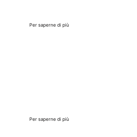
Problemi legati all'acqua dura risolti
Per saperne di più
Pompe di calore
Maggiore efficienza
Per saperne di più