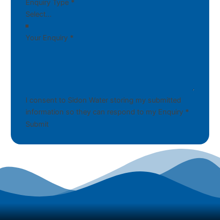
Enquiry Type
*
Your Enquiry
*
I consent to Sidon Water storing my submitted
information so they can respond to my Enquiry
*
Submit