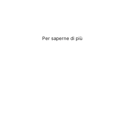
Agricoltura e sistemi
di irrigazione
Per saperne di più
Produzione di birra e
distillazione