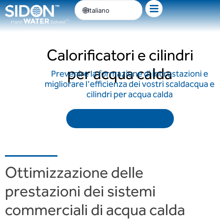
Passa
Italiano
al
contenuto
Calorificatori e cilindri
per acqua calda
Prevenire la formazione di incrostazioni e
migliorare l'efficienza dei vostri scaldacqua e
cilindri per acqua calda
Prenota una consulenza
Ottimizzazione delle
prestazioni dei sistemi
commerciali di acqua calda